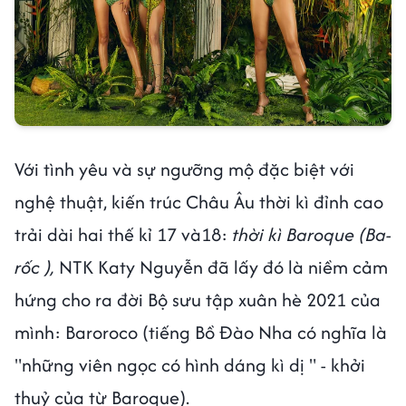
Với tình yêu và sự ngưỡng mộ đặc biệt với
nghệ thuật, kiến trúc Châu Âu thời kì đỉnh cao
trải dài hai thế kỉ 17 và18:
thời kì Baroque (Ba-
rốc ),
NTK Katy Nguyễn đã lấy đó là niềm cảm
hứng cho ra đời Bộ sưu tập xuân hè 2021 của
mình: Baroroco (tiếng Bồ Đào Nha có nghĩa là
"những viên ngọc có hình dáng kì dị " - khởi
thuỷ của từ Baroque).