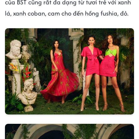
của BST cũng rất đa dạng từ tươi trẻ với xanh
lá, xanh coban, cam cho đến hồng fushia, đỏ.