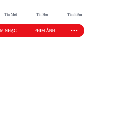
Tin Mới
Tin Hot
Tìm kiếm
M NHẠC
PHIM ẢNH
SAO SPORT