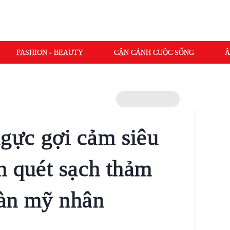
FASHION - BEAUTY
CẬN CẢNH CUỘC SỐNG
Â
gực gợi cảm siêu
h quét sạch thảm
dàn mỹ nhân