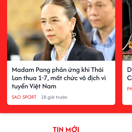
Madam Pang phản ứng khi Thái
D
Lan thua 1-7, mất chức vô địch vì
C
tuyển Việt Nam
P
SAO SPORT
18 giờ trước
TIN MỚI