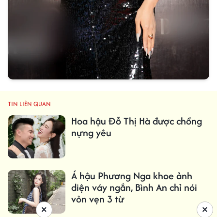
TIN LIÊN QUAN
Hoa hậu Đỗ Thị Hà được chồng
nựng yêu
Á hậu Phương Nga khoe ảnh
diện váy ngắn, Bình An chỉ nói
vỏn vẹn 3 từ
×
×