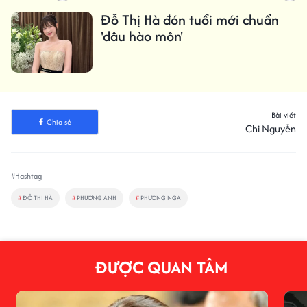
Đỗ Thị Hà đón tuổi mới chuẩn
'dâu hào môn'
Bài viết
Chia sẻ
Chi Nguyễn
#Hashtag
#
ĐỖ THỊ HÀ
#
PHƯƠNG ANH
#
PHƯƠNG NGA
ĐƯỢC QUAN TÂM