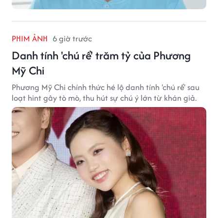
PHIM ẢNH
6 giờ trước
Danh tính 'chú rể' trăm tỷ của Phương
Mỹ Chi
Phương Mỹ Chi chính thức hé lộ danh tính 'chú rể' sau
loạt hint gây tò mò, thu hút sự chú ý lớn từ khán giả.