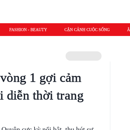
FASHION - BEAUTY
CẬN CẢNH CUỘC SỐNG
Â
 vòng 1 gợi cảm
 diễn thời trang
Quyên cực kỳ nổi bật, thu hút sự