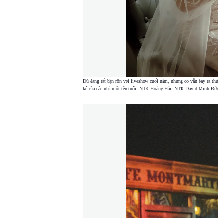
Dù đang rất bận rộn với liveshow cuối năm, nhưng cô vẫn bay ra thủ đ
kế của các nhà mốt tên tuổi: NTK Hoàng Hải, NTK David Minh Đứ