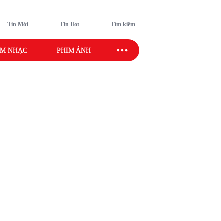
Tin Mới
Tin Hot
Tìm kiếm
M NHẠC
PHIM ẢNH
SAO SPORT