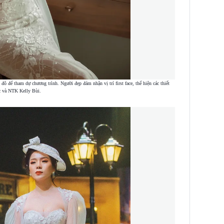
ô để tham dự chương trình. Người đẹp đảm nhận vị trí first face, thể hiện các thiết
c và NTK Kelly Bùi.