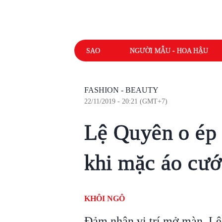
SAO
NGƯỜI MẪU - HOA HẬU
FASHION - BEAUTY
22/11/2019 - 20:21 (GMT+7)
Lệ Quyên o ép
khi mặc áo cưới
KHÔI NGÔ
Đảm nhận vị trí mở màn, Lệ 