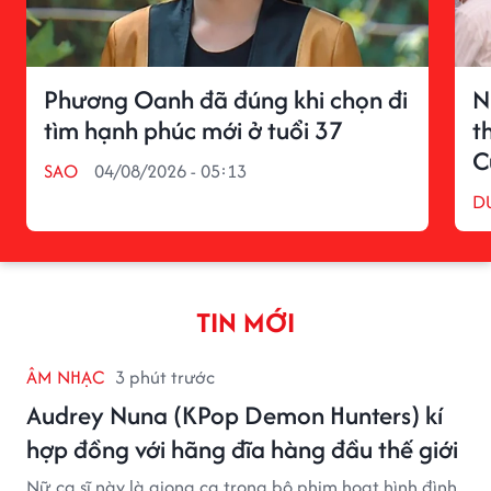
Phương Oanh đã đúng khi chọn đi
N
tìm hạnh phúc mới ở tuổi 37
t
C
SAO
04/08/2026 - 05:13
D
TIN MỚI
ÂM NHẠC
3 phút trước
Audrey Nuna (KPop Demon Hunters) kí
hợp đồng với hãng đĩa hàng đầu thế giới
Nữ ca sĩ này là giọng ca trong bộ phim hoạt hình đình