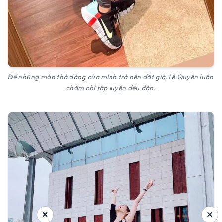
Để những màn thả dáng của mình trở nên đắt giá, Lệ Quyên luôn
chăm chỉ tập luyện đều đặn.
×
×