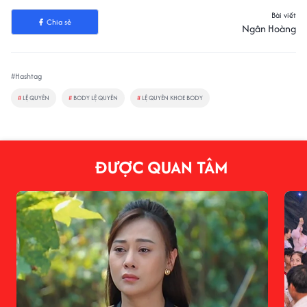
Bài viết
Chia sẻ
Ngân Hoàng
#Hashtag
#
LỆ QUYÊN
#
BODY LỆ QUYÊN
#
LỆ QUYÊN KHOE BODY
ĐƯỢC QUAN TÂM