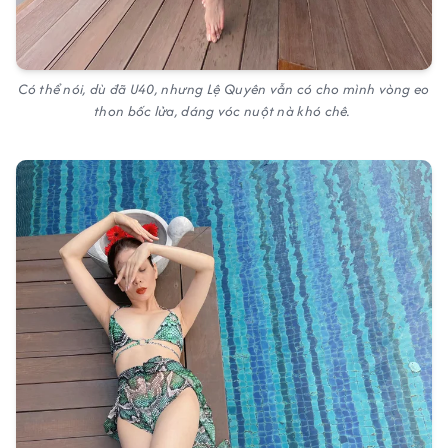
Có thể nói, dù đã U40, nhưng Lệ Quyên vẫn có cho mình vòng eo
thon bốc lửa, dáng vóc nuột nà khó chê.