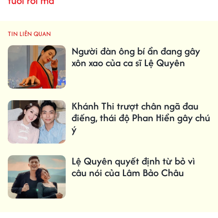
tuổi rồi mà
TIN LIÊN QUAN
Người đàn ông bí ẩn đang gây
xôn xao của ca sĩ Lệ Quyên
Khánh Thi trượt chân ngã đau
điếng, thái độ Phan Hiển gây chú
ý
Lệ Quyên quyết định từ bỏ vì
câu nói của Lâm Bảo Châu