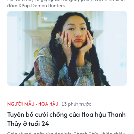
đám KPop Demon Hunters.
NGƯỜI MẪU - HOA HẬU
13 phút trước
Tuyên bố cưới chồng của Hoa hậu Thanh
Thủy ở tuổi 24
Chia sẻ mới nhất của Hoa hậu Thanh Thủy khiến nhiều