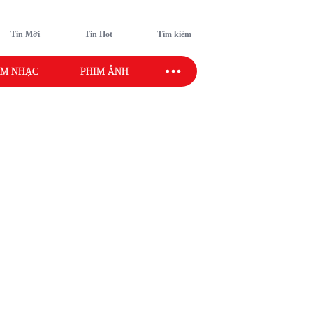
Tin Mới
Tin Hot
Tìm kiếm
M NHẠC
PHIM ẢNH
SAO SPORT