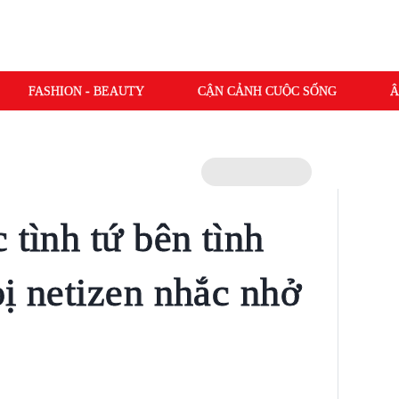
FASHION - BEAUTY
CẬN CẢNH CUỘC SỐNG
Â
 tình tứ bên tình
bị netizen nhắc nhở