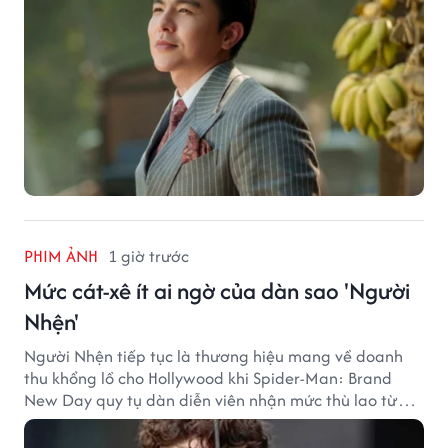
PHIM ẢNH
1 giờ trước
Mức cát-xê ít ai ngờ của dàn sao 'Người
Nhện'
Người Nhện tiếp tục là thương hiệu mang về doanh
thu khổng lồ cho Hollywood khi Spider-Man: Brand
New Day quy tụ dàn diễn viên nhận mức thù lao từ
hàng chục đến hàng trăm tỷ đồng. Thành công phòng
vé của bộ phim cũng giúp nhiều ngôi sao sở hữu khoản