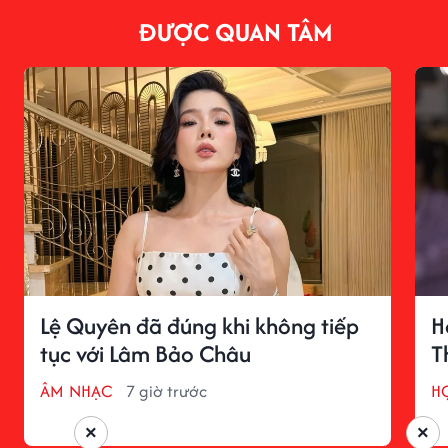
ĐƯỢC QUAN TÂM
Lệ Quyên đã đúng khi không tiếp
H
tục với Lâm Bảo Châu
T
ÂM NHẠC
7 giờ trước
H
×
×