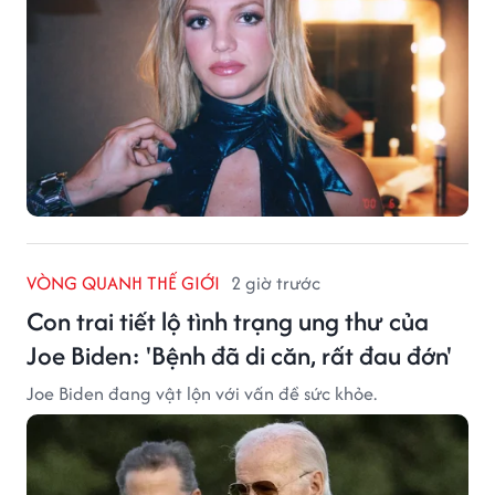
VÒNG QUANH THẾ GIỚI
2 giờ trước
Con trai tiết lộ tình trạng ung thư của
Joe Biden: 'Bệnh đã di căn, rất đau đớn'
Joe Biden đang vật lộn với vấn đề sức khỏe.