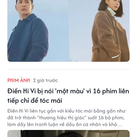
PHIM ẢNH
2 giờ trước
Điền Hi Vi bị nói 'một màu' vì 16 phim liên
tiếp chỉ để tóc mái
Điền Hi Vi liên tục gắn với kiểu tóc mái bằng gần như
đã trở thành "thương hiệu thị giác" suốt 16 bộ phim,
làm dấy lên tranh luận về dấu ấn cá nhân và khả
năng biến hóa trên màn ảnh.