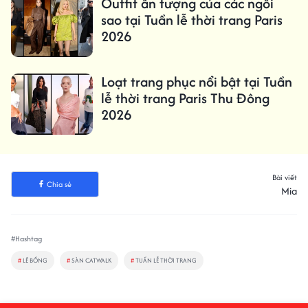
Outfit ấn tượng của các ngôi
sao tại Tuần lễ thời trang Paris
2026
Loạt trang phục nổi bật tại Tuần
lễ thời trang Paris Thu Đông
2026
Bài viết
Chia sẻ
Mia
#Hashtag
#
LÊ BỐNG
#
SÀN CATWALK
#
TUẦN LỄ THỜI TRANG