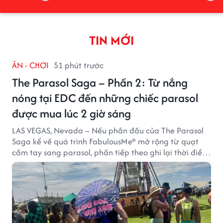
TIN MỚI
ĂN - CHƠI
51 phút trước
The Parasol Saga – Phần 2: Từ nắng
nóng tại EDC đến những chiếc parasol
được mua lúc 2 giờ sáng
LAS VEGAS, Nevada – Nếu phần đầu của The Parasol
Saga kể về quá trình FabulousMe® mở rộng từ quạt
cầm tay sang parasol, phần tiếp theo ghi lại thời điểm
sản phẩm được thị trường đón nhận và dần vượt khỏi
công năng che nắng thông thường.