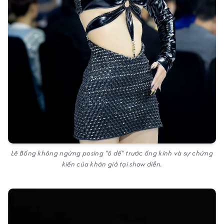
Lê Bống không ngừng posing "ô dề" trước ống kính và sự chứng
kiến của khán giả tại show diễn.