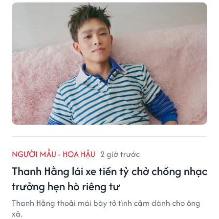
NGƯỜI MẪU - HOA HẬU
2 giờ trước
Thanh Hằng lái xe tiền tỷ chở chồng nhạc
trưởng hẹn hò riêng tư
Thanh Hằng thoải mái bày tỏ tình cảm dành cho ông
xã.