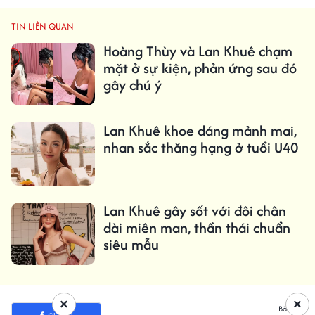
TIN LIÊN QUAN
Hoàng Thùy và Lan Khuê chạm
mặt ở sự kiện, phản ứng sau đó
gây chú ý
Lan Khuê khoe dáng mảnh mai,
nhan sắc thăng hạng ở tuổi U40
Lan Khuê gây sốt với đôi chân
dài miên man, thần thái chuẩn
siêu mẫu
×
×
Bài viết