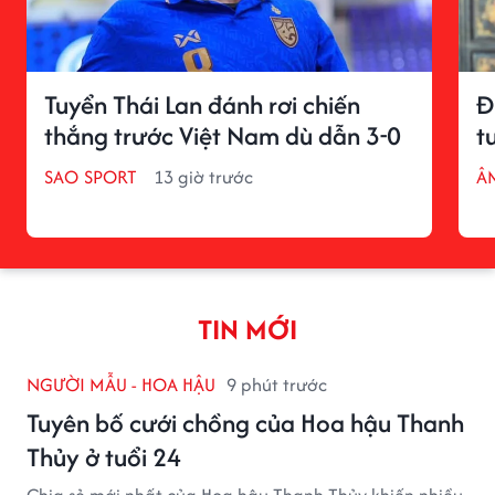
Tuyển Thái Lan đánh rơi chiến
Đ
thắng trước Việt Nam dù dẫn 3-0
t
SAO SPORT
13 giờ trước
Â
TIN MỚI
NGƯỜI MẪU - HOA HẬU
9 phút trước
Tuyên bố cưới chồng của Hoa hậu Thanh
Thủy ở tuổi 24