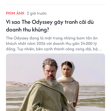
PHIM ẢNH
2 giờ trước
Vì sao The Odyssey gây tranh cãi dù
doanh thu khủng?
The Odyssey đang là một trong những bom tấn ăn
khách nhất năm 2026 với doanh thu gần 24.000 tỷ
đồng. Tuy nhiên, bên cạnh thành công vang dội, bộ
phim của Christopher Nolan cũng vấp phải không ít
tranh cãi từ khán giả.