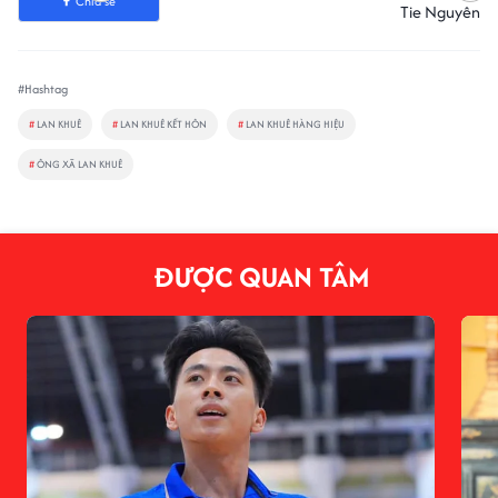
Chia sẻ
Tie Nguyên
#Hashtag
#
LAN KHUÊ
#
LAN KHUÊ KẾT HÔN
#
LAN KHUÊ HÀNG HIỆU
#
ÔNG XÃ LAN KHUÊ
ĐƯỢC QUAN TÂM