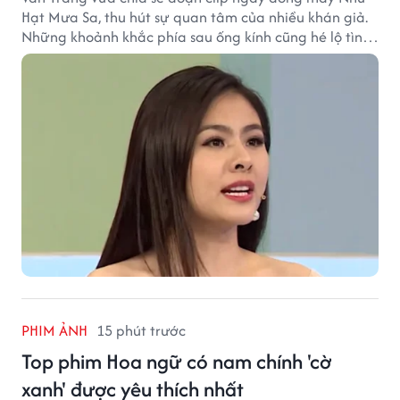
Hạt Mưa Sa, thu hút sự quan tâm của nhiều khán giả.
Những khoảnh khắc phía sau ống kính cũng hé lộ tình
cảm đặc biệt mà nữ diễn viên dành cho ê-kíp bộ phim.
PHIM ẢNH
15 phút trước
Top phim Hoa ngữ có nam chính 'cờ
xanh' được yêu thích nhất