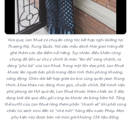
Vừa qua, Lan Khuê có chuyến công tác kết hợp nghỉ dưỡng tại
Thượng Hải, Trung Quốc. Nữ siêu mẫu dành thời gian trống để
ghé thăm các địa điểm nổi tiếng. Tuy nhiên, điều khiến công
chúng đổ dồn sự chú ý chính là màn "lên đồ" sang chảnh, ra
dáng "phú bà" của Lan Khuê. Trong một lần dạo phố, Lan Khuê
khoác lên người bản phối mang đậm tinh thần phóng khoáng,
năng động. Chân dài kết hợp giữa áo bra cùng quần jean thùng
thình, khoe khéo vóc dáng thon gọn, chuẩn chỉnh. Để tránh việc
phô phang da thịt quá đà, Lan Khuê khoác thêm chiếc áo 2 dây
dạng lưới dài qua đầu gối cùng áo khoác da bóng hầm hố. Tổng
thể outfit của Lan Khuê tăng thêm phần "chanh xả" khi phối cùng
chiếc túi xách mini đến từ "nhà mốt" hàng đầu nước Pháp. Món
phụ kiện này được bán với mức giá khoảng 126 tiệu đồng.