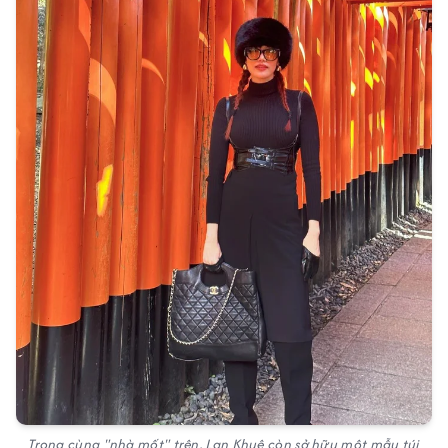
Trong cùng "nhà mốt" trên, Lan Khuê còn sở hữu một mẫu túi