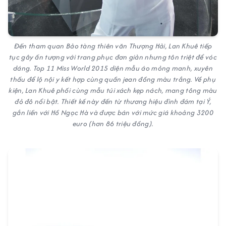
Đến tham quan Bảo tàng thiên văn Thượng Hải, Lan Khuê tiếp
tục gây ấn tượng với trang phục đơn giản nhưng tôn triệt để vóc
dáng. Top 11 Miss World 2015 diện mẫu áo mỏng manh, xuyên
thấu để lộ nội y kết hợp cùng quần jean đồng màu trắng. Về phụ
kiện, Lan Khuê phối cùng mẫu túi xách kẹp nách, mang tông màu
đỏ đô nổi bật. Thiết kế này đến từ thương hiệu đình đám tại Ý,
gắn liền với Hồ Ngọc Hà và được bán với mức giá khoảng 3200
euro (hơn 86 triệu đồng).