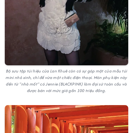
Bộ sưu tập túi hiệu của Lan Khuê còn có sự góp mặt của mẫu túi
mini nhỏ xinh, chỉ để vừa một chiếc điện thoại. Món phụ kiện này
đến từ "nhà mốt" có Jennie (BLACKPINK) làm đại sứ toàn cầu và
được bán với mức giá gần 100 triệu đồng.