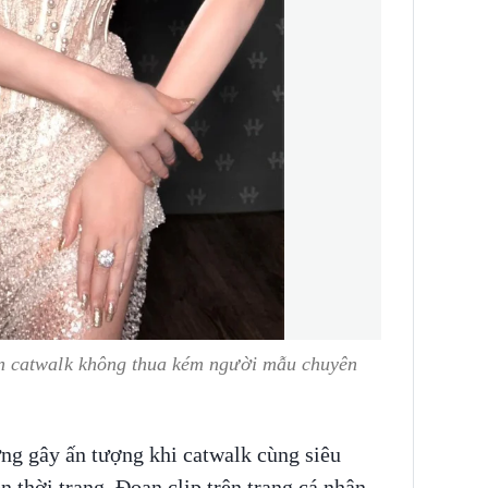
n catwalk không thua kém người mẫu chuyên
g gây ấn tượng khi catwalk cùng siêu
thời trang. Đoạn clip trên trang cá nhân