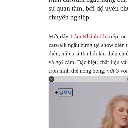
sự quan tâm, bởi độ uyển c
chuyên nghiệp.
Mới đây,
Lâm Khánh Chi
tiếp tục
catwalk ngẫu hứng tại show diễn t
diễn, nữ ca sĩ thu húi khi diện ch
và gợi cảm. Đặc biệt, chất liệu 
trọn hình thể nóng bỏng, với 3 vò