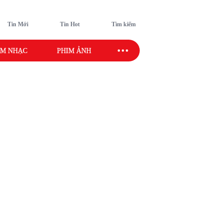
Tin Mới
Tin Hot
Tìm kiếm
M NHẠC
PHIM ẢNH
SAO SPORT