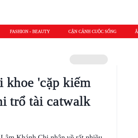
FASHION - BEAUTY
CẬN CẢNH CUỘC SỐNG
Â
 khoe 'cặp kiếm
i trổ tài catwalk
Lâm Khánh Chi nhận về rất nhiều