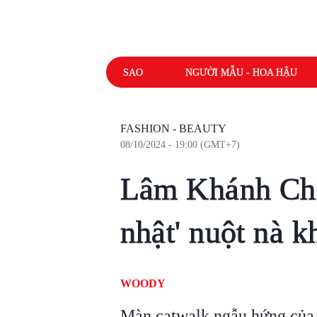
SAO
NGƯỜI MẪU - HOA HẬU
FASHION - BEAUTY
08/10/2024 - 19:00 (GMT+7)
Lâm Khánh Chi
nhật' nuột nà kh
WOODY
Màn catwalk ngẫu hứng của 