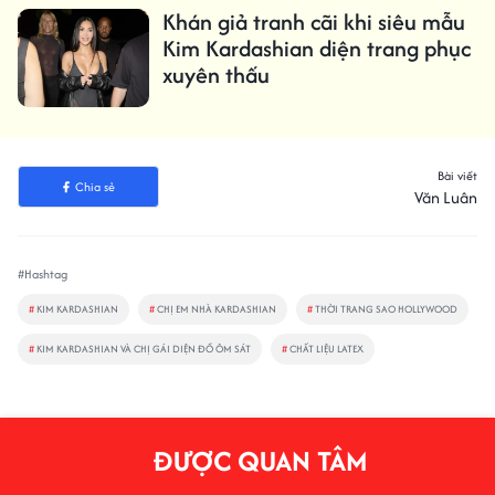
Khán giả tranh cãi khi siêu mẫu
Kim Kardashian diện trang phục
xuyên thấu
Bài viết
Chia sẻ
Văn Luân
#Hashtag
#
KIM KARDASHIAN
#
CHỊ EM NHÀ KARDASHIAN
#
THỜI TRANG SAO HOLLYWOOD
#
KIM KARDASHIAN VÀ CHỊ GÁI DIỆN ĐỒ ÔM SÁT
#
CHẤT LIỆU LATEX
ĐƯỢC QUAN TÂM