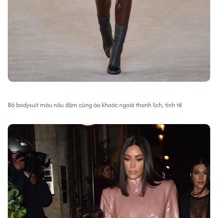
Bộ bodysuit màu nâu đậm cùng áo khoác ngoài thanh lịch, tinh tế