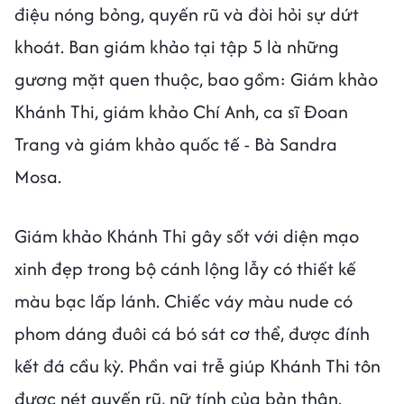
điệu nóng bỏng, quyến rũ và đòi hỏi sự dứt
khoát. Ban giám khảo tại tập 5 là những
gương mặt quen thuộc, bao gồm: Giám khảo
Khánh Thi, giám khảo Chí Anh, ca sĩ Đoan
Trang và giám khảo quốc tế - Bà Sandra
Mosa.
Giám khảo Khánh Thi gây sốt với diện mạo
xinh đẹp trong bộ cánh lộng lẫy có thiết kế
màu bạc lấp lánh. Chiếc váy màu nude có
phom dáng đuôi cá bó sát cơ thể, được đính
kết đá cầu kỳ. Phần vai trễ giúp Khánh Thi tôn
được nét quyến rũ, nữ tính của bản thân.