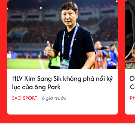
HLV Kim Sang Sik không phá nổi kỷ
D
lục của ông Park
C
SAO SPORT
6 giờ trước
P