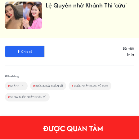
Lệ Quyên nhờ Khánh Thi 'cứu'
Bài viết
Chia sẻ
Mia
#Hashtag
#
KHÁNH THI
#
BƯỚC NHẢY HOÀN VŨ
#
BƯỚC NHẢY HOÀN VŨ 2024
#
SHOW BƯỚC NHẢY HOÀN VŨ
ĐƯỢC QUAN TÂM