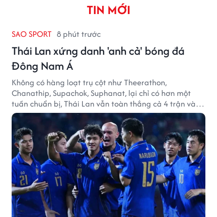
TIN MỚI
SAO SPORT
8 phút trước
Thái Lan xứng danh 'anh cả' bóng đá
Đông Nam Á
Không có hàng loạt trụ cột như Theerathon,
Chanathip, Supachok, Suphanat, lại chỉ có hơn một
tuần chuẩn bị, Thái Lan vẫn toàn thắng cả 4 trận và
giữ sạch lưới tại AFF Cup 2026.