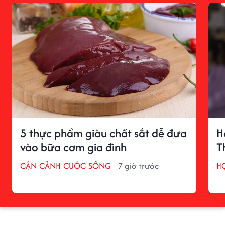
5 thực phẩm giàu chất sắt dễ đưa
H
vào bữa cơm gia đình
T
CẬN CẢNH CUỘC SỐNG
7 giờ trước
H