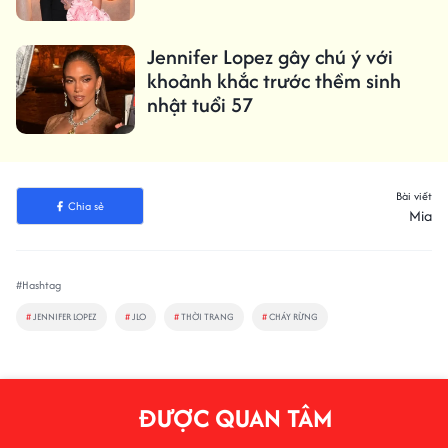
Jennifer Lopez gây chú ý với
khoảnh khắc trước thềm sinh
nhật tuổi 57
Bài viết
Chia sẻ
Mia
#Hashtag
#
JENNIFER LOPEZ
#
JLO
#
THỜI TRANG
#
CHÁY RỪNG
ĐƯỢC QUAN TÂM