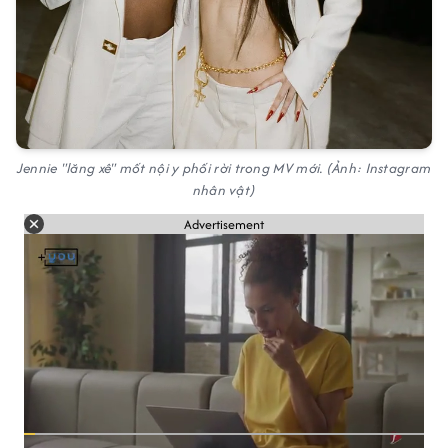
Jennie "lăng xê" mốt nội y phối rời trong MV mới. (Ảnh: Instagram
nhân vật)
Advertisement