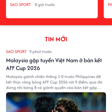
SAO SPORT
8 giờ trước
P
TIN MỚI
SAO SPORT
9 phút trước
Malaysia gặp tuyển Việt Nam ở bán kết
AFF Cup 2026
Malaysia giành chiến thắng 1-0 trước Philippines để
kết thúc vòng bảng AFF Cup 2026 với 9 điểm, qua đó
đứng nhì bảng B và giành quyền vào bán kết gặp
tuyển Việt Nam.