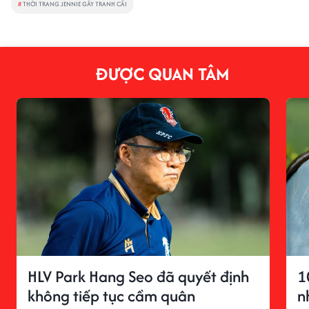
#
THỜI TRANG JENNIE GÂY TRANH CÃI
ĐƯỢC QUAN TÂM
HLV Park Hang Seo đã quyết định
1
không tiếp tục cầm quân
n