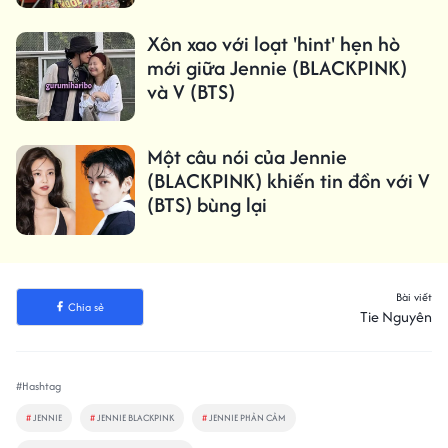
Xôn xao với loạt 'hint' hẹn hò
mới giữa Jennie (BLACKPINK)
và V (BTS)
Một câu nói của Jennie
(BLACKPINK) khiến tin đồn với V
(BTS) bùng lại
Bài viết
Chia sẻ
Tie Nguyên
#Hashtag
#
JENNIE
#
JENNIE BLACKPINK
#
JENNIE PHẢN CẢM