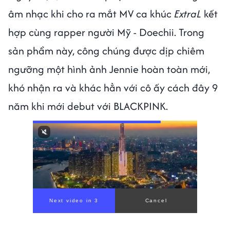
âm nhạc khi cho ra mắt MV ca khúc
ExtraL
kết
hợp cùng rapper người Mỹ - Doechii. Trong
sản phẩm này, công chúng được dịp chiêm
ngưỡng một hình ảnh Jennie hoàn toàn mới,
khó nhận ra và khác hẳn với cô ấy cách đây 9
năm khi mới debut với BLACKPINK.
Next video in 1
Cancel