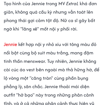
Tạo hình của Jennie trong MV
ExtraL
khá đơn
giản, không quá cầu kỳ nhưng vẫn toát lên
phong thái gợi cảm tột độ. Nữ ca sĩ gây bất
ngờ khi "lăng xê" mốt nội y phối rời.
Jennie
kết hợp nội y nhỏ xíu với tông màu đỏ
nổi bật cùng bộ suit màu trắng, mang đậm
tinh thần menswear. Tuy nhiên, Jennie không
cài cúc áo vest bên ngoài mà thả hững hờ, để
lộ vòng một "căng tràn" cùng phần bụng
phẳng lỳ, săn chắc. Jennie thoải mái diện
outfit "hở bạo" này trong những phân cảnh
tĩnh, và ở cả những phân cảnh thực hiện vũ