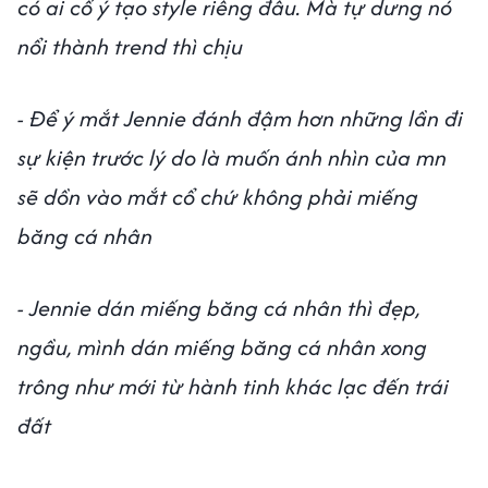
có ai cố ý tạo style riêng đâu. Mà tự dưng nó
nổi thành trend thì chịu
- Để ý mắt Jennie đánh đậm hơn những lần đi
sự kiện trước lý do là muốn ánh nhìn của mn
sẽ dồn vào mắt cổ chứ không phải miếng
băng cá nhân
- Jennie dán miếng băng cá nhân thì đẹp,
ngầu, mình dán miếng băng cá nhân xong
trông như mới từ hành tinh khác lạc đến trái
đất