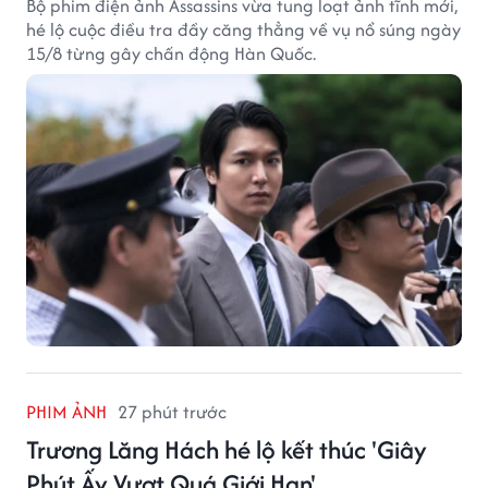
Bộ phim điện ảnh Assassins vừa tung loạt ảnh tĩnh mới,
hé lộ cuộc điều tra đầy căng thẳng về vụ nổ súng ngày
15/8 từng gây chấn động Hàn Quốc.
PHIM ẢNH
27 phút trước
Trương Lăng Hách hé lộ kết thúc 'Giây
Phút Ấy Vượt Quá Giới Hạn'