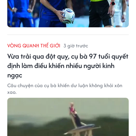
VÒNG QUANH THẾ GIỚI
3 giờ trước
Vừa trải qua đột quỵ, cụ bà 97 tuổi quyết
định làm điều khiến nhiều người kinh
ngạc
Câu chuyện của cụ bà khiến dư luận không khỏi xôn
xao.