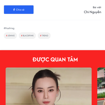
Bài viết
Chia sẻ
Chi Nguyễn
#Hashtag
#
JENNIE
#
BLACKPINK
#
TREND
ĐƯỢC QUAN TÂM