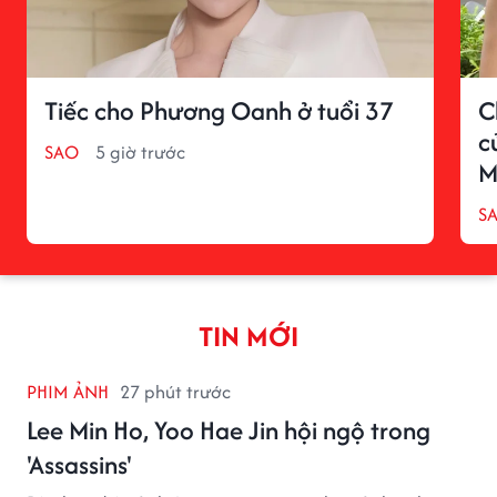
Tiếc cho Phương Oanh ở tuổi 37
C
c
SAO
5 giờ trước
M
S
TIN MỚI
PHIM ẢNH
27 phút trước
Lee Min Ho, Yoo Hae Jin hội ngộ trong
'Assassins'