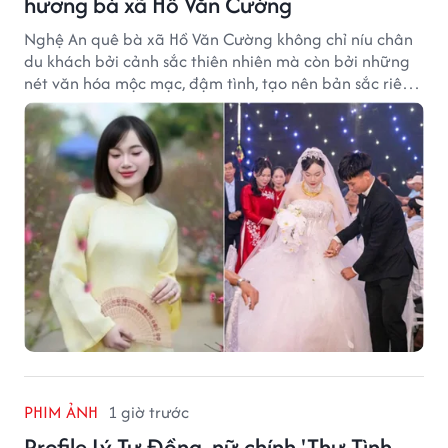
hương bà xã Hồ Văn Cường
Nghệ An quê bà xã Hồ Văn Cường không chỉ níu chân
du khách bởi cảnh sắc thiên nhiên mà còn bởi những
nét văn hóa mộc mạc, đậm tình, tạo nên bản sắc riêng
của vùng đất xứ Nghệ.
PHIM ẢNH
1 giờ trước
Profile Lý Tư Đồng, nữ chính 'Thư Tình