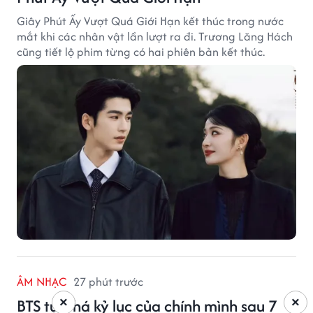
Giây Phút Ấy Vượt Quá Giới Hạn kết thúc trong nước
mắt khi các nhân vật lần lượt ra đi. Trương Lăng Hách
cũng tiết lộ phim từng có hai phiên bản kết thúc.
ÂM NHẠC
27 phút trước
BTS tự phá kỷ lục của chính mình sau 7
×
×