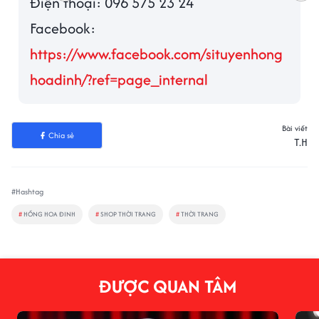
Điện thoại: 096 575 23 24
Facebook:
https://www.facebook.com/situyenhong
hoadinh/?ref=page_internal
Bài viết
Chia sẻ
T.H
#Hashtag
#
HỒNG HOA ĐINH
#
SHOP THỜI TRANG
#
THỜI TRANG
ĐƯỢC QUAN TÂM