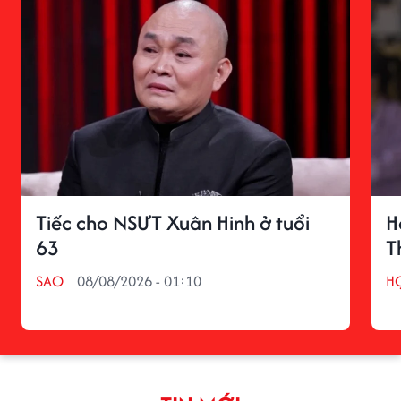
Tiếc cho NSƯT Xuân Hinh ở tuổi
H
63
T
SAO
08/08/2026 - 01:10
H