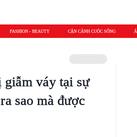
FASHION - BEAUTY
CẬN CẢNH CUỘC SỐNG
Â
 giẫm váy tại sự
 ra sao mà được