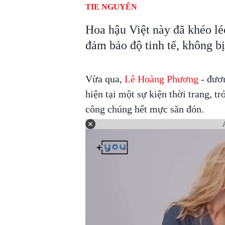
TIE NGUYÊN
Hoa hậu Việt này đã khéo lé
đảm bảo độ tinh tế, không bị
Vừa qua,
Lê Hoàng Phương
- đươ
hiện tại một sự kiện thời trang, t
công chúng hết mực săn đón.