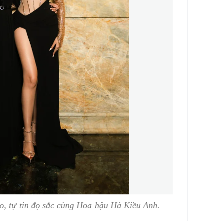
o, tự tin đọ sắc cùng Hoa hậu Hà Kiều Anh.