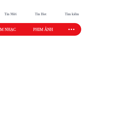
Tin Mới
Tin Hot
Tìm kiếm
M NHẠC
PHIM ẢNH
SAO SPORT