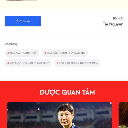
Bài viết
Chia sẻ
Tie Nguyên
#Hashtag
#
HOA HẬU THANH THUỶ
#
HOA HẬU THANH THUỶ DAO KÉO
#
MẶT MỘC HOA HẬU THANH THUỶ
#
HOA HẬU THANH THUỶ GỢI CẢM
ĐƯỢC QUAN TÂM