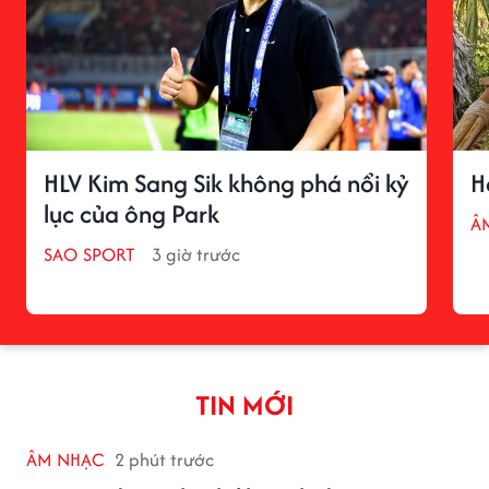
HLV Kim Sang Sik không phá nổi kỷ
H
lục của ông Park
Â
SAO SPORT
3 giờ trước
TIN MỚI
ÂM NHẠC
2 phút trước