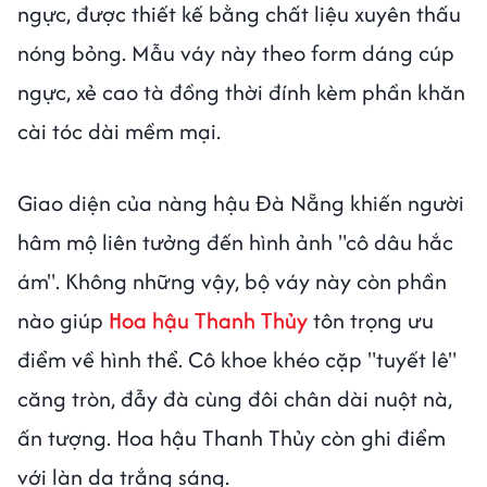
ngực, được thiết kế bằng chất liệu xuyên thấu
nóng bỏng. Mẫu váy này theo form dáng cúp
ngực, xẻ cao tà đồng thời đính kèm phần khăn
cài tóc dài mềm mại.
Giao diện của nàng hậu Đà Nẵng khiến người
hâm mộ liên tưởng đến hình ảnh "cô dâu hắc
ám". Không những vậy, bộ váy này còn phần
nào giúp
Hoa hậu Thanh Thủy
tôn trọng ưu
điểm về hình thể. Cô khoe khéo cặp "tuyết lê"
căng tròn, đẫy đà cùng đôi chân dài nuột nà,
ấn tượng. Hoa hậu Thanh Thủy còn ghi điểm
với làn da trắng sáng.