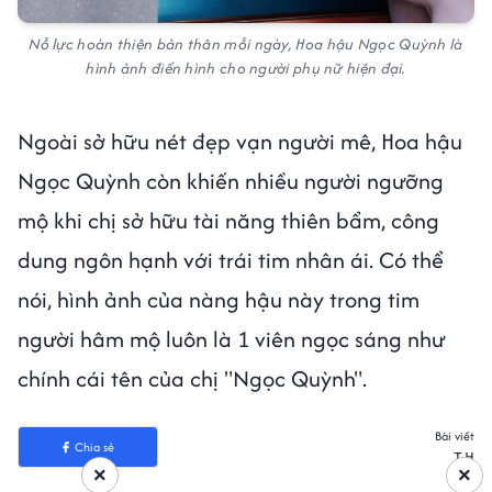
Nỗ lực hoàn thiện bản thân mỗi ngày, Hoa hậu Ngọc Quỳnh là
hình ảnh điển hình cho người phụ nữ hiện đại.
Ngoài sở hữu nét đẹp vạn người mê, Hoa hậu
Ngọc Quỳnh còn khiến nhiều người ngưỡng
mộ khi chị sở hữu tài năng thiên bẩm, công
dung ngôn hạnh với trái tim nhân ái. Có thể
nói, hình ảnh của nàng hậu này trong tim
người hâm mộ luôn là 1 viên ngọc sáng như
chính cái tên của chị "Ngọc Quỳnh".
Bài viết
Chia sẻ
T.H
×
×