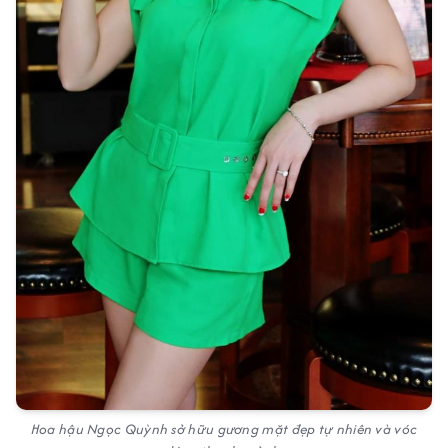
Hoa hậu Ngọc Quỳnh sở hữu gương mặt đẹp tự nhiên và vóc