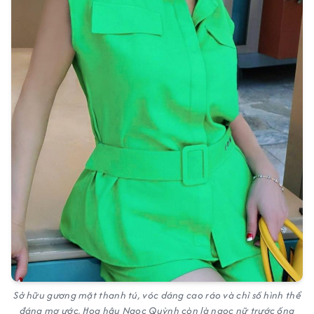
Sở hữu gương mặt thanh tú, vóc dáng cao ráo và chỉ số hình thể
đáng mơ ước, Hoa hậu Ngọc Quỳnh còn là ngọc nữ trước ống