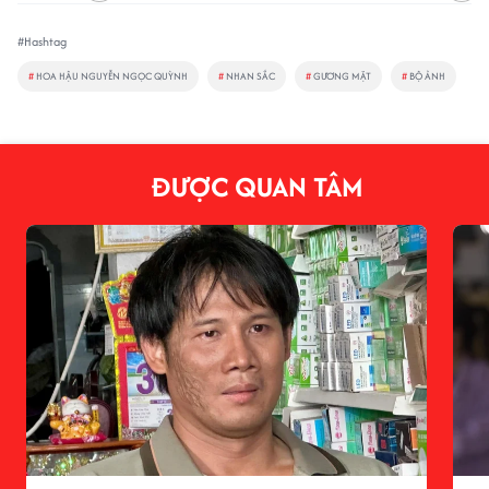
#Hashtag
#
HOA HẬU NGUYỄN NGỌC QUỲNH
#
NHAN SẮC
#
GƯƠNG MẶT
#
BỘ ẢNH
ĐƯỢC QUAN TÂM