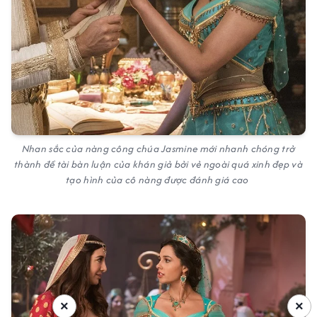
Nhan sắc của nàng công chúa Jasmine mới nhanh chóng trở
thành đề tài bàn luận của khán giả bởi vẻ ngoài quá xinh đẹp và
tạo hình của cô nàng được đánh giá cao
×
×