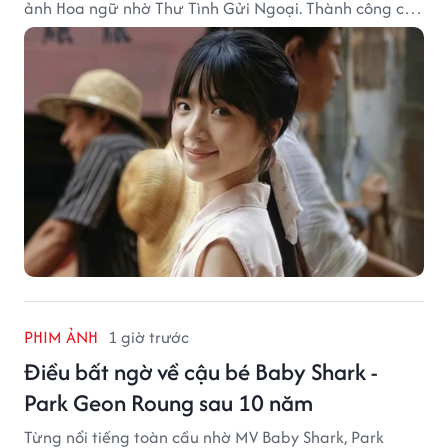
ảnh Hoa ngữ nhờ Thư Tình Gửi Ngoại. Thành công của
bộ phim doanh thu hơn 8.100 tỷ đồng đã mở ra bước
ngoặt lớn trong cuộc đời cô gái sinh năm 2004.
PHIM ẢNH
1 giờ trước
Điều bất ngờ về cậu bé Baby Shark -
Park Geon Roung sau 10 năm
Từng nổi tiếng toàn cầu nhờ MV Baby Shark, Park