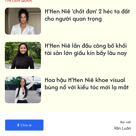
TIN LIÊN QUAN
H'Hen Niê 'chốt đơn' 2 héc ta đất
cho người quan trọng
H'Hen Niê lần đầu công bố khối
tài sản lớn giấu kín bấy lâu nay
Hoa hậu H'Hen Niê khoe visual
bùng nổ với kiểu tóc mới lạ mắt
Bài viết
Chia sẻ
Văn Luân