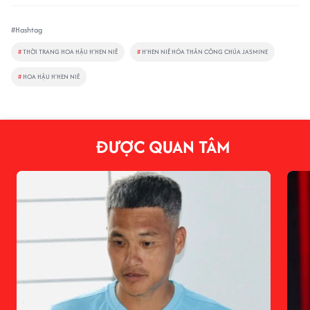
#Hashtag
#
THỜI TRANG HOA HẬU H'HEN NIÊ
#
H'HEN NIÊ HÓA THÂN CÔNG CHÚA JASMINE
#
HOA HẬU H'HEN NIÊ
ĐƯỢC QUAN TÂM