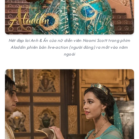
Nét đẹp lai Anh & Ấn của nữ diễn viên Naomi Scott trong phim
Aladdin
phiên bản live-action (người đóng) ra mắt vào năm
ngoái