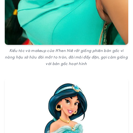
Kiểu tóc và makeup của H'hen Niê rất giống phiên bản gốc vì
nàng hậu sở hữu đôi mắt to tròn, đôi môi đầy đặn, gợi cảm giống
với bản gốc hoạt hình