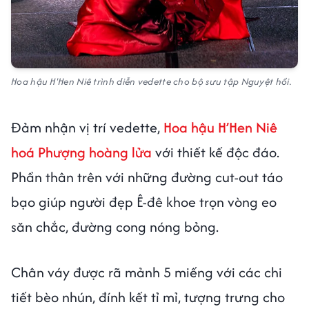
Hoa hậu H'Hen Niê trình diễn vedette cho bộ sưu tập Nguyệt hồi.
Đảm nhận vị trí vedette,
Hoa hậu H’Hen Niê
hoá Phượng hoàng lửa
với thiết kế độc đáo.
Phần thân trên với những đường cut-out táo
bạo giúp người đẹp Ê-đê khoe trọn vòng eo
săn chắc, đường cong nóng bỏng.
Chân váy được rã mảnh 5 miếng với các chi
tiết bèo nhún, đính kết tỉ mỉ, tượng trưng cho