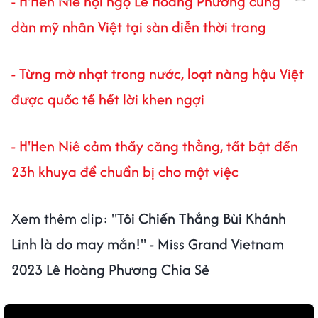
- H'Hen Niê hội ngộ Lê Hoàng Phương cùng
dàn mỹ nhân Việt tại sàn diễn thời trang
- Từng mờ nhạt trong nước, loạt nàng hậu Việt
được quốc tế hết lời khen ngợi
- H'Hen Niê cảm thấy căng thẳng, tất bật đến
23h khuya để chuẩn bị cho một việc
Xem thêm clip:
"Tôi Chiến Thắng Bùi Khánh
Linh là do may mắn!" - Miss Grand Vietnam
2023 Lê Hoàng Phương Chia Sẻ