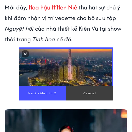
Mới đây,
Hoa hậu H’Hen Niê
thu hút sự chú ý
khi đảm nhận vị trí vedette cho bộ sưu tập
Nguyệt hồi
của nhà thiết kế Kiên Vũ tại show
thời trang
Tinh hoa cố đô
.
00:00
/
01:05