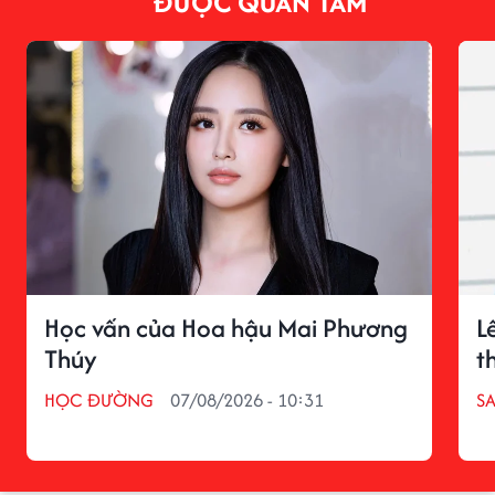
ĐƯỢC QUAN TÂM
Học vấn của Hoa hậu Mai Phương
L
Thúy
t
HỌC ĐƯỜNG
07/08/2026 - 10:31
S