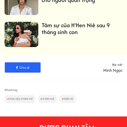
Tâm sự của H'Hen Niê sau 9
tháng sinh con
Bài viết
Chia sẻ
Minh Ngọc
#Hashtag
#
HOA HẬU H'HEN NIÊ
#
H’HEN NIÊ
#
KIÊN VŨ