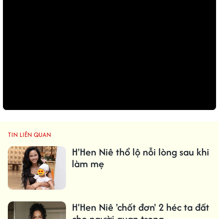
TIN LIÊN QUAN
H'Hen Niê thổ lộ nỗi lòng sau khi
làm mẹ
H'Hen Niê 'chốt đơn' 2 héc ta đất
cho người quan trọng