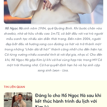
Hồ Ngọc Hà
sinh năm 1984, quê Quảng Bình. Khi bước chân vào
showbiz, nhờ sở hữu chiều cao 1m72, cô bắt đầu với vai trò người
mẫu oanh tạc nhiều sàn diễn thời trang. Đến năm 2004, người
đẹp bắt đầu rẽ hướng sang con đường ca hát và trở thành một
trong những "chân dài đi hát" thành công nhất cho đến hiện tại.
Cô từng vướng nhiều scandal tình ái với đại gia, nhạc sĩ. Cho đến
khi, Hồ Ngọc Hà gặp Kim Lý khi cả hai cùng hợp tác trong MV Cả
một trời thương nhớ. Cả hai quyết định hẹn hò và hạ sinh cặp
song sinh Leon - Lisa.
TIN LIÊN QUAN
Đáng lo cho Hồ Ngọc Hà sau khi
kết thúc hành trình du lịch với
Kim Lý