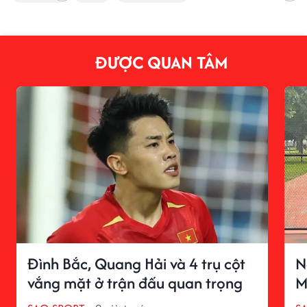
ĐƯỢC QUAN TÂM
Đình Bắc, Quang Hải và 4 trụ cột
N
vắng mặt ở trận đấu quan trọng
M