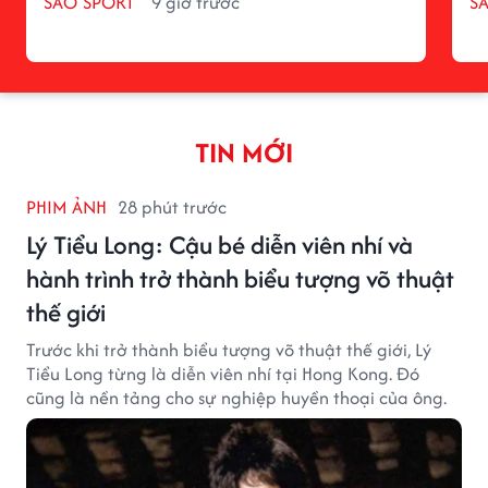
SAO SPORT
9 giờ trước
S
TIN MỚI
PHIM ẢNH
28 phút trước
Lý Tiểu Long: Cậu bé diễn viên nhí và
hành trình trở thành biểu tượng võ thuật
thế giới
Trước khi trở thành biểu tượng võ thuật thế giới, Lý
Tiểu Long từng là diễn viên nhí tại Hong Kong. Đó
cũng là nền tảng cho sự nghiệp huyền thoại của ông.