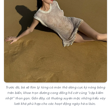
Trước đó, bà xã Kim Lý từng có màn thả dáng cực kỳ nóng bỏng
trên biển, khoe trọn đường cong đồng hồ cát cùng "cặp kiếm
nhật" thon gọn. Gần đây, cô thường xuyên mặc những kiểu váy
lưới khá phù hợp cho các hoạt động ngày hè oi bức.