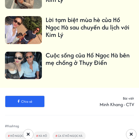
Lời tạm biệt mùa hè của Hồ
Ngọc Hà sau chuyến du lịch với
Kim Lý
Cuộc sống của Hồ Ngọc Hà bên
mẹ chồng ở Thụy Điển
Bài viết
Chia sẻ
Minh Khang - CTV
#Hashtag
×
×
#
HỒ NGỌC HÀ
#
HÀ HỒ
#
CA SĨ HỒ NGỌC HÀ