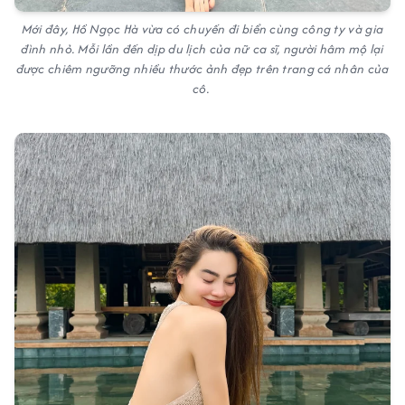
Mới đây, Hồ Ngọc Hà vừa có chuyến đi biển cùng công ty và gia
đình nhỏ. Mỗi lần đến dịp du lịch của nữ ca sĩ, người hâm mộ lại
được chiêm ngưỡng nhiều thước ảnh đẹp trên trang cá nhân của
cô.