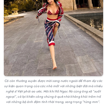
Cô còn thường xuyên được mời sang nước ngoài để tham dự các
sự kiện quan trọng của các nhà mốt với những biệt đãi mà nhiều
nghệ sĩ Việt phải ao ước. Môi khi Hồ Ngọc Hà cùng ông xã "xuất
ngoại", cô lại khiến công chúng ở quê nhà không khỏi trầm trồ
với những bộ ảnh đậm tính thời trang, sang trọng "từng mm".