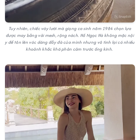
Tuy nhiên, chiếc váy lưới mà giọng ca sinh năm 1984 chọn lựa
được may bằng vải mesh, rộng nách. Hồ Ngọc Hà không mặc nội
y để tôn lên vóc dáng đẫy đà của mình nhưng vô tình lại có nhiều
khoảnh khắc khá phản cảm trước ống kính.