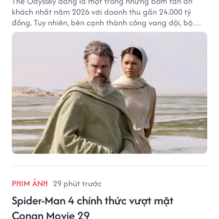
The Odyssey đang là một trong những bom tấn ăn
khách nhất năm 2026 với doanh thu gần 24.000 tỷ
đồng. Tuy nhiên, bên cạnh thành công vang dội, bộ
phim của Christopher Nolan cũng vấp phải không ít
tranh cãi từ khán giả.
PHIM ẢNH
29 phút trước
Spider-Man 4 chính thức vượt mặt
Conan Movie 29