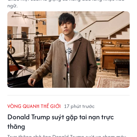
ngữ.
VÒNG QUANH THẾ GIỚI
17 phút trước
Donald Trump suýt gặp tai nạn trực
thăng
Trực thăng chở ông Donald Trump suýt va chạm máy