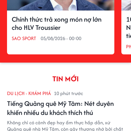
Chính thức trả xong món nợ lớn
1
cho HLV Troussier
N
t
SAO SPORT
05/08/2026 - 00:00
P
TIN MỚI
DU LỊCH - KHÁM PHÁ
10 phút trước
Tiếng Quảng quê Mỹ Tâm: Nét duyên
khiến nhiều du khách thích thú
Không chỉ có cảnh đẹp hay ẩm thực hấp dẫn, xứ
Quảng quê nhà Mỹ Tâm, còn gây thương nhớ bởi chất