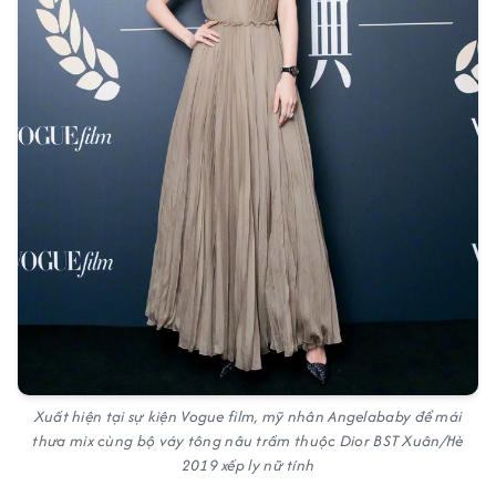
Xuất hiện tại sự kiện Vogue film, mỹ nhân Angelababy để mái
thưa mix cùng bộ váy tông nâu trầm thuộc Dior BST Xuân/Hè
2019 xếp ly nữ tính