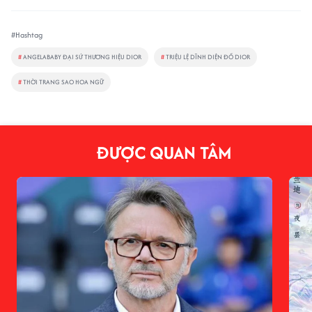
#Hashtag
#
ANGELABABY ĐẠI SỨ THƯƠNG HIỆU DIOR
#
TRIỆU LỆ DĨNH DIỆN ĐỒ DIOR
#
THỜI TRANG SAO HOA NGỮ
ĐƯỢC QUAN TÂM