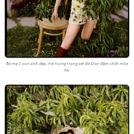
Bà mẹ 1 con xinh đẹp, trẻ truing trong set đồ Dior đậm chất mùa
hè