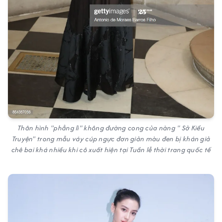
Thân hình "phẳng lì" không đường cong của nàng " Sở Kiều
Truyện" trong mẫu váy cúp ngực đơn giản màu đen bị khán giả
chê bai khá nhiều khi cô xuất hiện tại Tuần lễ thời trang quốc tế