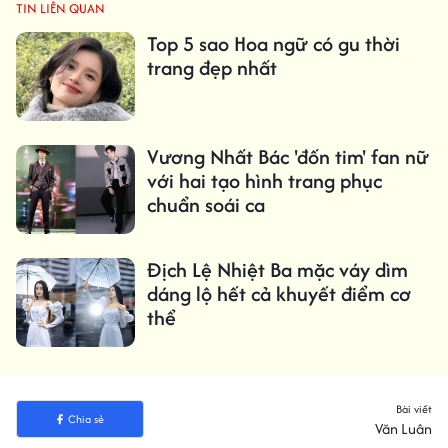
TIN LIÊN QUAN
Top 5 sao Hoa ngữ có gu thời
trang đẹp nhất
Vương Nhất Bác 'đốn tim' fan nữ
với hai tạo hình trang phục
chuẩn soái ca
Địch Lệ Nhiệt Ba mặc váy dìm
dáng lộ hết cả khuyết điểm cơ
thể
Bài viết
Chia sẻ
Văn Luân