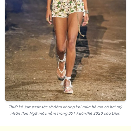
Thiết kế jumpsuit sặc sỡ đậm không khí mùa hè mà cả hai mỹ
nhân Hoa Ngữ mặc nằm trong BST Xuân/Hè 2020 của Dior.