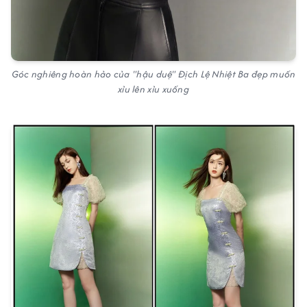
Góc nghiêng hoàn hảo của "hậu duệ" Địch Lệ Nhiệt Ba đẹp muốn
xỉu lên xỉu xuống