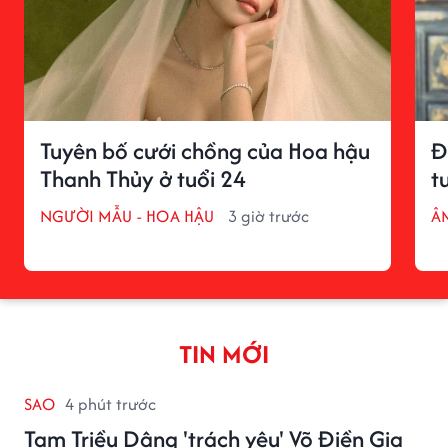
Tuyên bố cưới chồng của Hoa hậu
Đ
Thanh Thủy ở tuổi 24
t
NGƯỜI MẪU - HOA HẬU
3 giờ trước
Â
TIN MỚI
SAO
4 phút trước
Tam Triều Dâng 'trách yêu' Võ Điền Gia