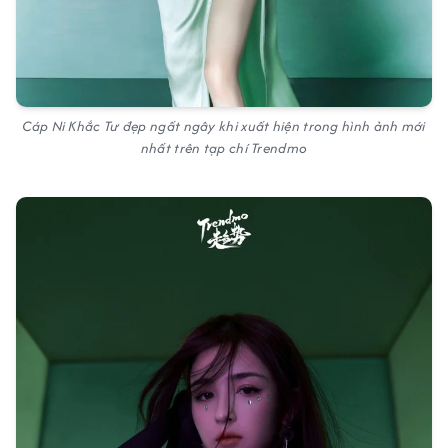
Cáp Ni Khắc Tư đẹp ngất ngây khi xuất hiện trong hình ảnh mới
nhất trên tạp chí Trendmo