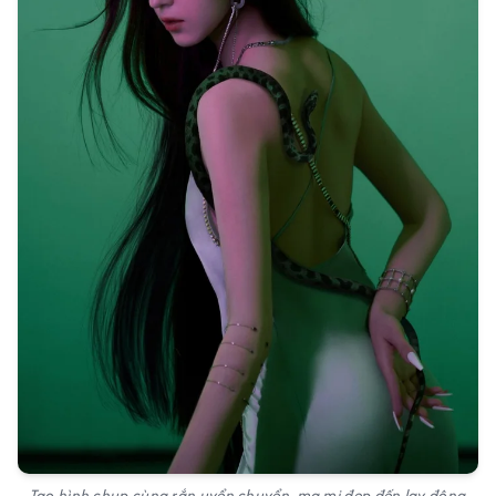
Tạo hình chụp cùng rắn uyển chuyển, ma mị đẹp đến lay động