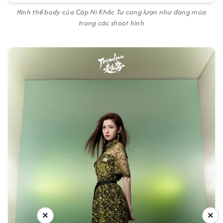
Hình thể body của Cáp Ni Khắc Tư cong lượn như đang múa
trong các shoot hình
×
×