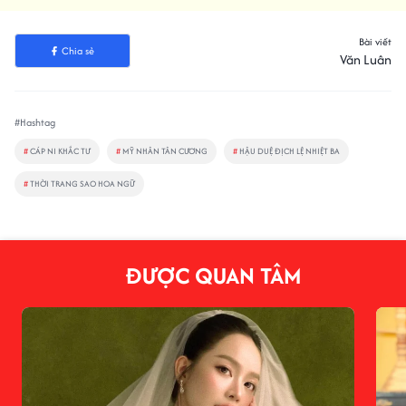
Bài viết
Chia sẻ
Văn Luân
#Hashtag
#
CÁP NI KHẮC TƯ
#
MỸ NHÂN TÂN CƯƠNG
#
HẬU DUỆ ĐỊCH LỆ NHIỆT BA
#
THỜI TRANG SAO HOA NGỮ
ĐƯỢC QUAN TÂM