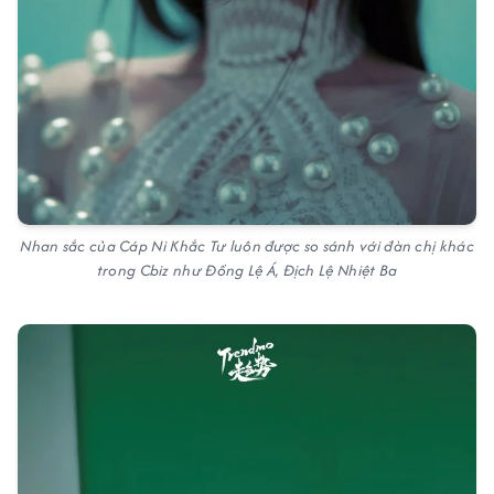
Nhan sắc của Cáp Ni Khắc Tư luôn được so sánh với đàn chị khác
trong Cbiz như Đồng Lệ Á, Địch Lệ Nhiệt Ba