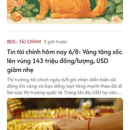
BĐS - TÀI CHÍNH
2 giờ trước
Tin tài chính hôm nay 6/8: Vàng tăng sốc
lên vùng 143 triệu đồng/lượng, USD
giảm nhẹ
Thị trường tài chính ngày 6/8 ghi nhận diễn biến sôi
động khi vàng và bạc đồng loạt tăng mạnh theo đà đi
lên của thị trường quốc tế. Trong khi đó, USD tại các
ngân hàng tiếp tục hạ nhiệt dù tỷ giá trung tâm lập
đỉnh mới.