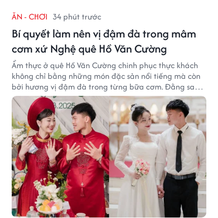
ĂN - CHƠI
34 phút trước
Bí quyết làm nên vị đậm đà trong mâm
cơm xứ Nghệ quê Hồ Văn Cường
Ẩm thực ở quê Hồ Văn Cường chinh phục thực khách
không chỉ bằng những món đặc sản nổi tiếng mà còn
bởi hương vị đậm đà trong từng bữa cơm. Đằng sau
nét giản dị ấy là những bí quyết được người dân gìn
giữ qua nhiều thế hệ.