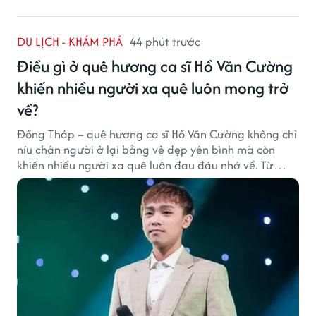
DU LỊCH - KHÁM PHÁ
44 phút trước
Điều gì ở quê hương ca sĩ Hồ Văn Cường
khiến nhiều người xa quê luôn mong trở
về?
Đồng Tháp – quê hương ca sĩ Hồ Văn Cường không chỉ
níu chân người ở lại bằng vẻ đẹp yên bình mà còn
khiến nhiều người xa quê luôn đau đáu nhớ về. Từ
cảnh sắc, ẩm thực đến tình người mộc mạc, tất cả tạo
nên sức hút rất riêng của vùng đất sen hồng.