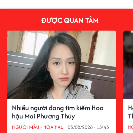
ĐƯỢC QUAN TÂM
Nhiều người đang tìm kiếm Hoa
H
hậu Mai Phương Thúy
T
NGƯỜI MẪU - HOA HẬU
05/08/2026 - 15:43
H