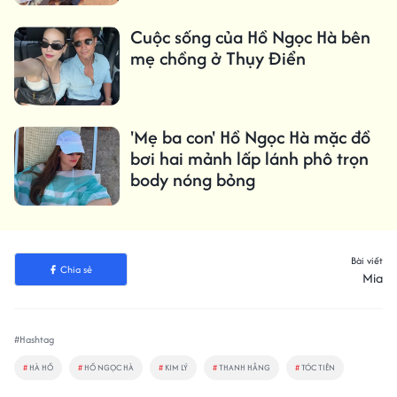
Cuộc sống của Hồ Ngọc Hà bên
mẹ chồng ở Thụy Điển
'Mẹ ba con' Hồ Ngọc Hà mặc đồ
bơi hai mảnh lấp lánh phô trọn
body nóng bỏng
Bài viết
Chia sẻ
Mia
#Hashtag
#
HÀ HỒ
#
HỒ NGỌC HÀ
#
KIM LÝ
#
THANH HẰNG
#
TÓC TIÊN