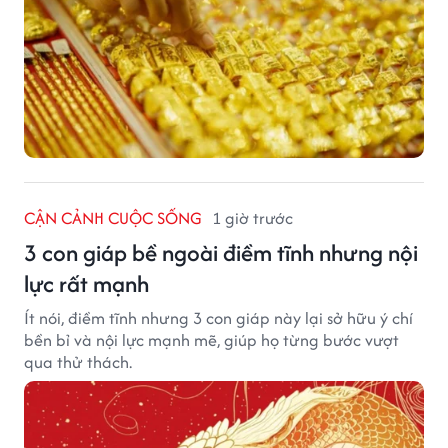
CẬN CẢNH CUỘC SỐNG
1 giờ trước
3 con giáp bề ngoài điềm tĩnh nhưng nội
lực rất mạnh
Ít nói, điềm tĩnh nhưng 3 con giáp này lại sở hữu ý chí
bền bỉ và nội lực mạnh mẽ, giúp họ từng bước vượt
qua thử thách.