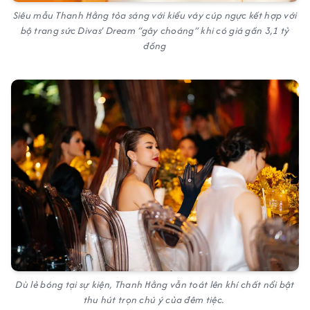
Siêu mẫu Thanh Hằng tỏa sáng với kiểu váy cúp ngực kết hợp với
bộ trang sức Divas’ Dream “gây choáng” khi có giá gần 3,1 tỷ
đồng
Dù lẻ bóng tại sự kiện, Thanh Hằng vẫn toát lên khí chất nổi bật
thu hút trọn chú ý của đêm tiệc.