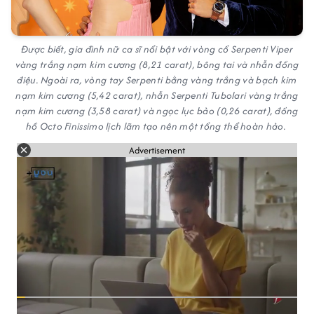
Được biết, gia đình nữ ca sĩ nổi bật với vòng cổ Serpenti Viper
vàng trắng nạm kim cương (8,21 carat), bông tai và nhẫn đồng
điệu. Ngoài ra, vòng tay Serpenti bằng vàng trắng và bạch kim
nạm kim cương (5,42 carat), nhẫn Serpenti Tubolari vàng trắng
nạm kim cương (3,58 carat) và ngọc lục bảo (0,26 carat), đồng
hồ Octo Finissimo lịch lãm tạo nên một tổng thể hoàn hảo.
Advertisement