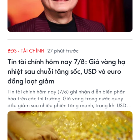
BĐS - TÀI CHÍNH
27 phút trước
Tin tài chính hôm nay 7/8: Giá vàng hạ
nhiệt sau chuỗi tăng sốc, USD và euro
đồng loạt giảm
Tin tài chính hôm nay (7/8) ghi nhận diễn biến phân
hóa trên các thị trường. Giá vàng trong nước quay
đầu giảm sau nhiều phiên tăng mạnh, trong khi USD
tại ngân hàng tiếp tục suy yếu dù tỷ giá trung tâm lập
đỉnh mới.