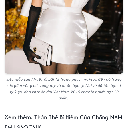
Siêu mẫu Lan Khuê nổi bật từ trang phục, makeup đến bộ trang
sức gồm vòng cổ, vòng tay và nhẫn bạc tỷ. Nói về độ táo bạo ở
sự kiện, Hoa khôi Áo dài Việt Nam 2015 chắc là người đạt 10
điểm.
Xem thêm: Thân Thế Bí Hiểm Của Chồng NAM
EM | SAO TALK