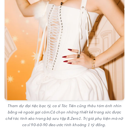
Tham dự đại tiệc bạc tỷ, ca sĩ Tóc Tiên cũng thâu tóm ánh nhìn
bằng vẻ ngoài gợi cảm.Cô chọn những thiết kế trang sức được
chế tác tinh xảo trong bộ sưu tập B.Zero1. Trị giá phụ kiện mà nữ
ca sĩ 90-60-90 đeo ước tính khoảng 1 tỷ đồng.