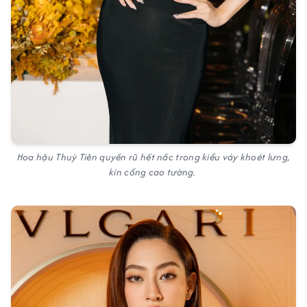
Hoa hậu Thuỳ Tiên quyến rũ hết nấc trong kiểu váy khoét lưng,
kín cổng cao tường.