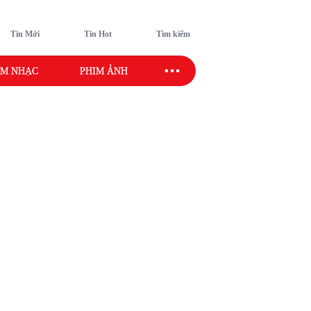
Tin Mới
Tin Hot
Tìm kiếm
M NHẠC
PHIM ẢNH
SAO SPORT