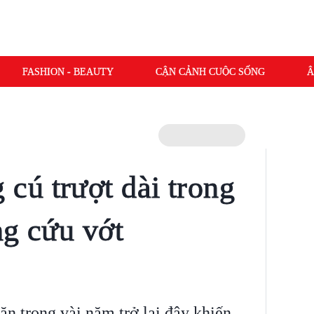
FASHION - BEAUTY
CẬN CẢNH CUỘC SỐNG
Â
ú trượt dài trong
ng cứu vớt
n trong vài năm trở lại đây khiến