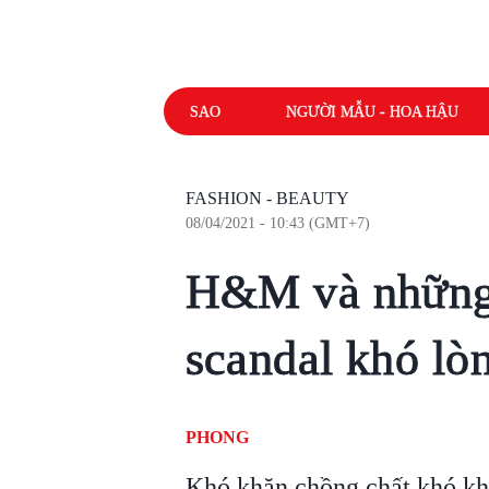
SAO
NGƯỜI MẪU - HOA HẬU
FASHION - BEAUTY
08/04/2021 - 10:43 (GMT+7)
H&M và những c
scandal khó lò
PHONG
Khó khăn chồng chất khó khă