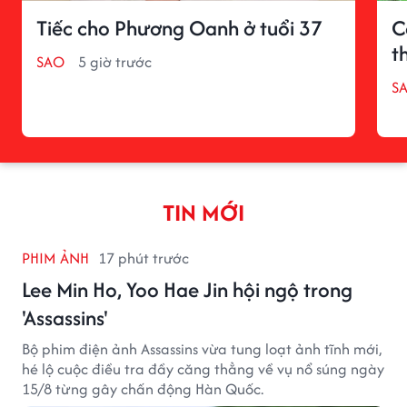
Tiếc cho Phương Oanh ở tuổi 37
C
t
SAO
5 giờ trước
S
TIN MỚI
PHIM ẢNH
17 phút trước
Lee Min Ho, Yoo Hae Jin hội ngộ trong
'Assassins'
Bộ phim điện ảnh Assassins vừa tung loạt ảnh tĩnh mới,
hé lộ cuộc điều tra đầy căng thẳng về vụ nổ súng ngày
15/8 từng gây chấn động Hàn Quốc.