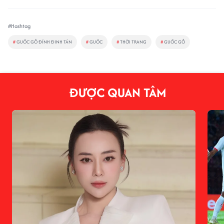
#Hashtag
#
GUỐC GỖ ĐÍNH ĐINH TÁN
#
GUỐC
#
THỜI TRANG
#
GUỐC GỖ
ĐƯỢC QUAN TÂM