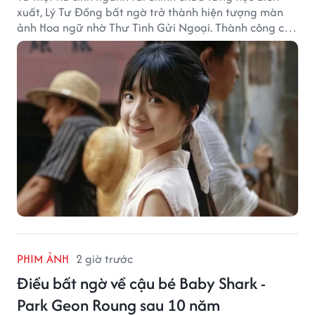
xuất, Lý Tư Đồng bất ngờ trở thành hiện tượng màn
ảnh Hoa ngữ nhờ Thư Tình Gửi Ngoại. Thành công của
bộ phim doanh thu hơn 8.100 tỷ đồng đã mở ra bước
ngoặt lớn trong cuộc đời cô gái sinh năm 2004.
PHIM ẢNH
2 giờ trước
Điều bất ngờ về cậu bé Baby Shark -
Park Geon Roung sau 10 năm