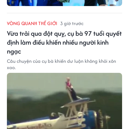
VÒNG QUANH THẾ GIỚI
3 giờ trước
Vừa trải qua đột quỵ, cụ bà 97 tuổi quyết
định làm điều khiến nhiều người kinh
ngạc
Câu chuyện của cụ bà khiến dư luận không khỏi xôn
xao.