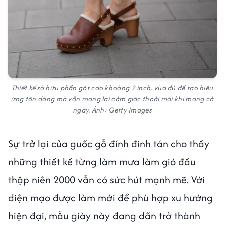
Thiết kế sở hữu phần gót cao khoảng 2 inch, vừa đủ để tạo hiệu
ứng tôn dáng mà vẫn mang lại cảm giác thoải mái khi mang cả
ngày. Ảnh: Getty Images
Sự trở lại của guốc gỗ đính đinh tán cho thấy
những thiết kế từng làm mưa làm gió đầu
thập niên 2000 vẫn có sức hút mạnh mẽ. Với
diện mạo được làm mới để phù hợp xu hướng
hiện đại, mẫu giày này đang dần trở thành