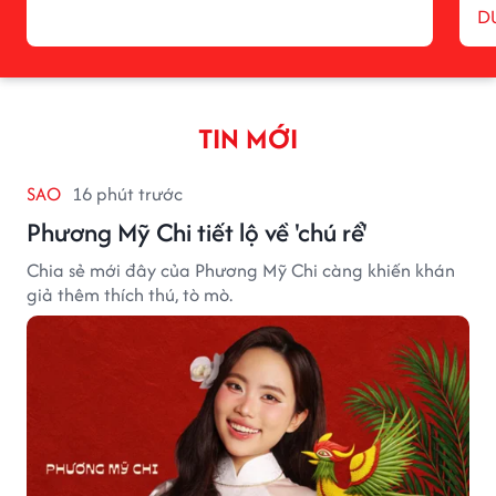
D
TIN MỚI
SAO
16 phút trước
Phương Mỹ Chi tiết lộ về 'chú rể'
Chia sẻ mới đây của Phương Mỹ Chi càng khiến khán
giả thêm thích thú, tò mò.