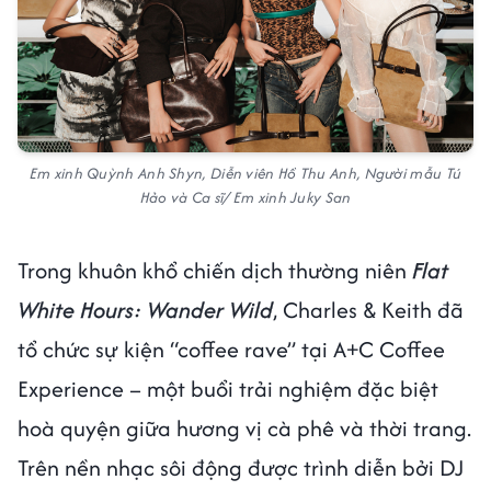
Em xinh Quỳnh Anh Shyn, Diễn viên Hồ Thu Anh, Người mẫu Tú
Hảo và Ca sĩ/ Em xinh Juky San
Trong khuôn khổ chiến dịch thường niên
Flat
White Hours: Wander Wild
, Charles & Keith đã
tổ chức sự kiện “coffee rave” tại A+C Coffee
Experience – một buổi trải nghiệm đặc biệt
hoà quyện giữa hương vị cà phê và thời trang.
Trên nền nhạc sôi động được trình diễn bởi DJ