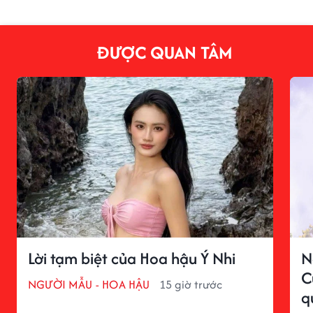
ĐƯỢC QUAN TÂM
Lời tạm biệt của Hoa hậu Ý Nhi
N
C
NGƯỜI MẪU - HOA HẬU
15 giờ trước
q