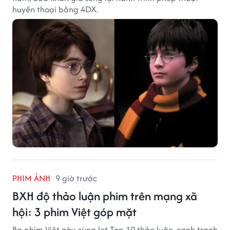
huyền thoại bằng 4DX.
PHIM ẢNH
9 giờ trước
BXH độ thảo luận phim trên mạng xã
hội: 3 phim Việt góp mặt
Ba phim Việt này cùng lọt Top 10 thảo luận, cạnh tranh