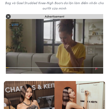
Bag và Gael Studded Knee-High Boots da lộn làm điểm nhấn cho
outfit của mình
Advertisement