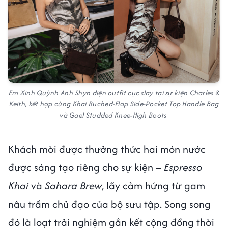
Em Xinh Quỳnh Anh Shyn diện outfit cực slay tại sự kiện Charles &
Keith, kết hợp cùng Khai Ruched-Flap Side-Pocket Top Handle Bag
và Gael Studded Knee-High Boots
Khách mời được thưởng thức hai món nước
được sáng tạo riêng cho sự kiện –
Espresso
Khai
và
Sahara Brew
, lấy cảm hứng từ gam
nâu trầm chủ đạo của bộ sưu tập. Song song
đó là loạt trải nghiệm gắn kết cộng đồng thời