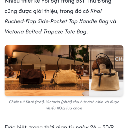
Nhiều thiết kế nổi bật trong BST Thu Đông
cũng được giới thiệu, trong đó có
Khai
Ruched-Flap Side-Pocket Top Handle Bag
và
Victoria Belted Trapeze Tote Bag
.
Chiếc túi Khai (trái), Victoria (phải) thu hút ánh nhìn và được
nhiều KOLs lựa chọn
Đặc biệt, trong thời gian từ ngày 24 – 30/9,