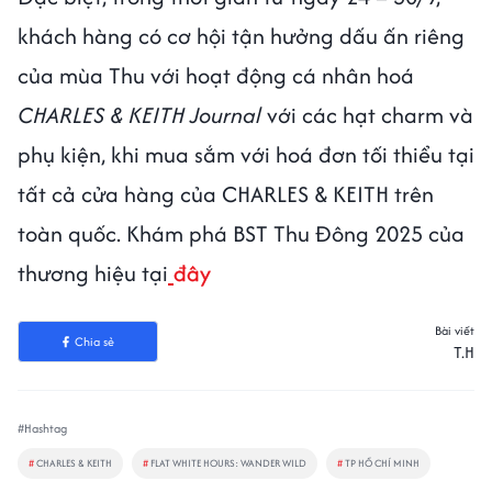
khách hàng có cơ hội tận hưởng dấu ấn riêng
của mùa Thu với hoạt động cá nhân hoá
CHARLES & KEITH Journal
với các hạt charm và
phụ kiện, khi mua sắm với hoá đơn tối thiểu tại
tất cả cửa hàng của CHARLES & KEITH trên
toàn quốc. Khám phá BST Thu Đông 2025 của
thương hiệu tại
đây
Bài viết
Chia sẻ
T.H
#Hashtag
#
CHARLES & KEITH
#
FLAT WHITE HOURS: WANDER WILD
#
TP HỒ CHÍ MINH