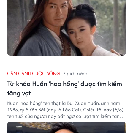
CẬN CẢNH CUỘC SỐNG
7 giờ trước
Từ khóa Huấn 'hoa hồng' được tìm kiếm
tăng vọt
Huấn 'hoa hồng' tên thật là Bùi Xuân Huấn, sinh năm
1985, quê Yên Bái (nay là Lào Cai). Chiều tối nay (6/8),
tên tuổi của người này bất ngờ có lượt tìm kiếm tăng
vọt.