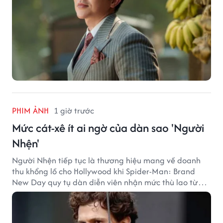
PHIM ẢNH
1 giờ trước
Mức cát-xê ít ai ngờ của dàn sao 'Người
Nhện'
Người Nhện tiếp tục là thương hiệu mang về doanh
thu khổng lồ cho Hollywood khi Spider-Man: Brand
New Day quy tụ dàn diễn viên nhận mức thù lao từ
hàng chục đến hàng trăm tỷ đồng. Thành công phòng
vé của bộ phim cũng giúp nhiều ngôi sao sở hữu khoản
thu nhập đáng mơ ước.