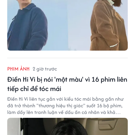
PHIM ẢNH
2 giờ trước
Điền Hi Vi bị nói 'một màu' vì 16 phim liên
tiếp chỉ để tóc mái
Điền Hi Vi liên tục gắn với kiểu tóc mái bằng gần như
đã trở thành "thương hiệu thị giác" suốt 16 bộ phim,
làm dấy lên tranh luận về dấu ấn cá nhân và khả
năng biến hóa trên màn ảnh.