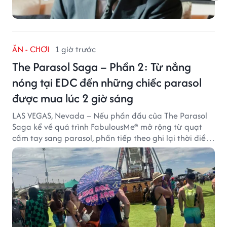
ĂN - CHƠI
1 giờ trước
The Parasol Saga – Phần 2: Từ nắng
nóng tại EDC đến những chiếc parasol
được mua lúc 2 giờ sáng
LAS VEGAS, Nevada – Nếu phần đầu của The Parasol
Saga kể về quá trình FabulousMe® mở rộng từ quạt
cầm tay sang parasol, phần tiếp theo ghi lại thời điểm
sản phẩm được thị trường đón nhận và dần vượt khỏi
công năng che nắng thông thường.