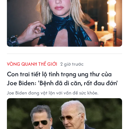
VÒNG QUANH THẾ GIỚI
2 giờ trước
Con trai tiết lộ tình trạng ung thư của
Joe Biden: 'Bệnh đã di căn, rất đau đớn'
Joe Biden đang vật lộn với vấn đề sức khỏe.