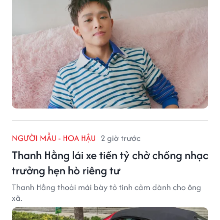
NGƯỜI MẪU - HOA HẬU
2 giờ trước
Thanh Hằng lái xe tiền tỷ chở chồng nhạc
trưởng hẹn hò riêng tư
Thanh Hằng thoải mái bày tỏ tình cảm dành cho ông
xã.