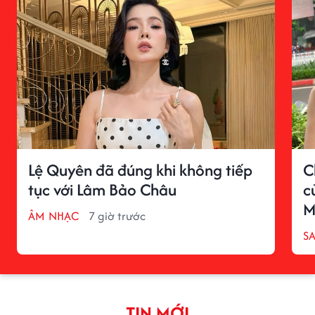
Lệ Quyên đã đúng khi không tiếp
C
tục với Lâm Bảo Châu
c
M
ÂM NHẠC
7 giờ trước
S
TIN MỚI