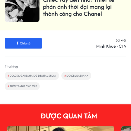
phản ánh thời đại mang lại
thành công cho Chanel
Bài viết
Chia sẻ
Minh Khuê - CTV
#Hashtag
#
DOLCE & GABBANA DG DIGITAL SHOW
#
DOLCE&GABBANA
#
THỜI TRANG CAO CẤP
ĐƯỢC QUAN TÂM