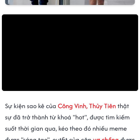
Sự kiện sao kê của
Công Vinh, Thủy Tiên
thật
sự đã trở thành từ khoá "hot", được tìm kiếm
suốt thời gian qua, kéo theo đó nhiều meme
được "sáng tạo", outfit của cặp
vợ chồng
được