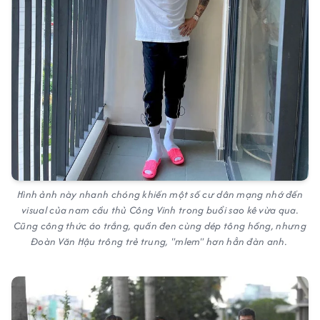
Hình ảnh này nhanh chóng khiến một số cư dân mạng nhớ đến
visual của nam cầu thủ Công Vinh trong buổi sao kê vừa qua.
Cũng công thức áo trắng, quần đen cùng dép tông hồng, nhưng
Đoàn Văn Hậu trông trẻ trung, "mlem" hơn hẳn đàn anh.