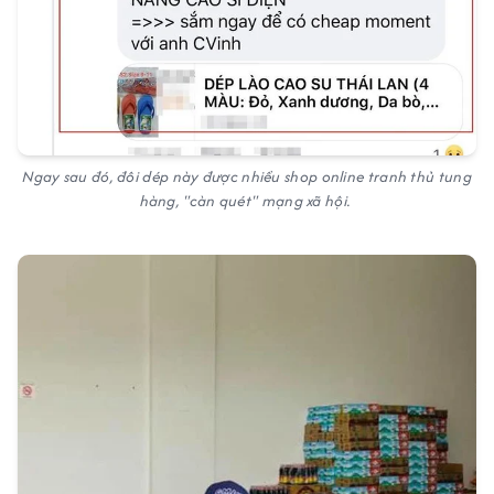
Ngay sau đó, đôi dép này được nhiều shop online tranh thủ tung
hàng, "càn quét" mạng xã hội.