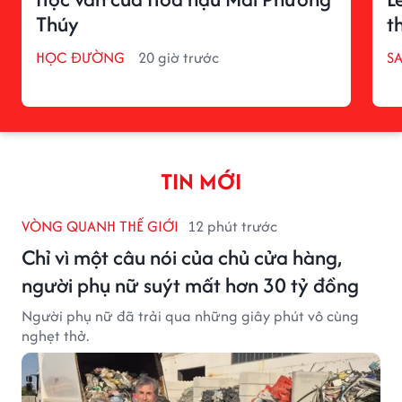
Thúy
t
HỌC ĐƯỜNG
20 giờ trước
S
TIN MỚI
VÒNG QUANH THẾ GIỚI
12 phút trước
Chỉ vì một câu nói của chủ cửa hàng,
người phụ nữ suýt mất hơn 30 tỷ đồng
Người phụ nữ đã trải qua những giây phút vô cùng
nghẹt thở.