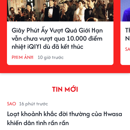
Giây Phút Ấy Vượt Quá Giới Hạn
T
vẫn chưa vượt qua 10.000 điểm
N
nhiệt iQIYI dù đã kết thúc
S
PHIM ẢNH
10 giờ trước
TIN MỚI
SAO
16 phút trước
Loạt khoảnh khắc đời thường của Hwasa
khiến dân tình rần rần