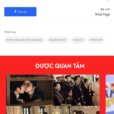
Bài viết
Chia sẻ
Khôi Ngô
#Hashtag
#
TOP 10 HOA HẬU VIỆT NAM 2020
#
DOÃN HẢI MY
#
ÁO DÀI
#
THẢM ĐỎ
ĐƯỢC QUAN TÂM