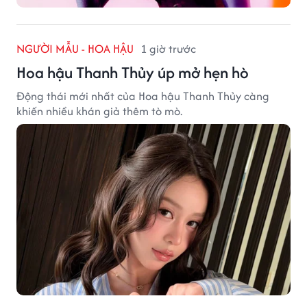
NGƯỜI MẪU - HOA HẬU
1 giờ trước
Hoa hậu Thanh Thủy úp mở hẹn hò
Động thái mới nhất của Hoa hậu Thanh Thủy càng
khiến nhiều khán giả thêm tò mò.