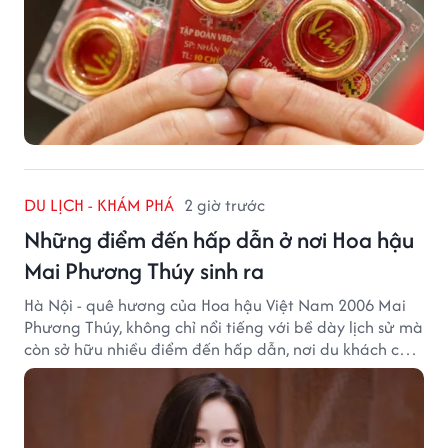
DU LỊCH - KHÁM PHÁ
2 giờ trước
Những điểm đến hấp dẫn ở nơi Hoa hậu
Mai Phương Thúy sinh ra
Hà Nội - quê hương của Hoa hậu Việt Nam 2006 Mai
Phương Thúy, không chỉ nổi tiếng với bề dày lịch sử mà
còn sở hữu nhiều điểm đến hấp dẫn, nơi du khách có
thể cảm nhận trọn vẹn vẻ đẹp cổ kính xen lẫn nhịp
sống hiện đại của Thủ đô.