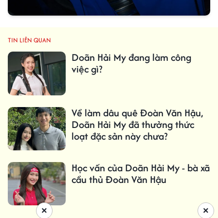
TIN LIÊN QUAN
Doãn Hải My đang làm công
việc gì?
Về làm dâu quê Đoàn Văn Hậu,
Doãn Hải My đã thưởng thức
loạt đặc sản này chưa?
Học vấn của Doãn Hải My - bà xã
cầu thủ Đoàn Văn Hậu
×
×