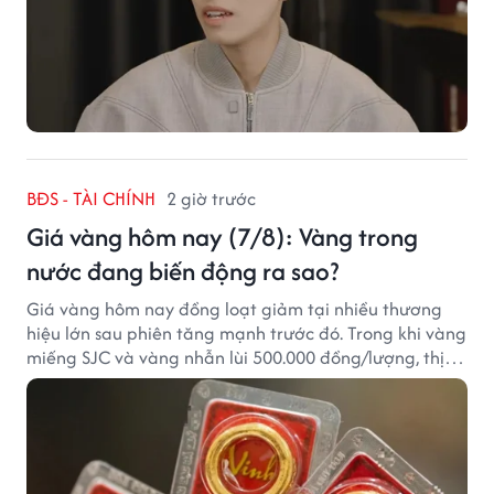
BĐS - TÀI CHÍNH
2 giờ trước
Giá vàng hôm nay (7/8): Vàng trong
nước đang biến động ra sao?
Giá vàng hôm nay đồng loạt giảm tại nhiều thương
hiệu lớn sau phiên tăng mạnh trước đó. Trong khi vàng
miếng SJC và vàng nhẫn lùi 500.000 đồng/lượng, thị
trường vẫn duy trì mặt bằng giá cao, với sự chênh
lệch đáng kể giữa các doanh nghiệp.