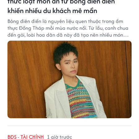
thức loạt món ăn từ bông điên điển
khiến nhiều du khách mê mẩn
Bông điên điển là nguyên liệu quen thuộc trong ẩm
thực Đồng Tháp mỗi mùa nước nổi. Từ lẩu, canh chua
đến gỏi, loài hoa dân dã này đã tạo nên nhiều món
ngon khiến du khách khó quên.
BĐS - TÀI CHÍNH
1 giờ trước