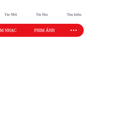
Tin Mới
Tin Hot
Tìm kiếm
M NHẠC
PHIM ẢNH
SAO SPORT