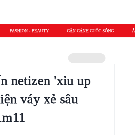
FASHION - BEAUTY
CẬN CẢNH CUỘC SỐNG
Â
n netizen 'xỉu up
iện váy xẻ sâu
 1m11