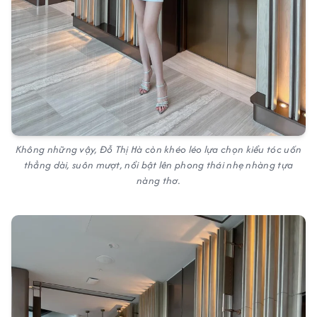
Không những vậy, Đỗ Thị Hà còn khéo léo lựa chọn kiểu tóc uốn
thẳng dài, suôn mượt, nổi bật lên phong thái nhẹ nhàng tựa
nàng thơ.