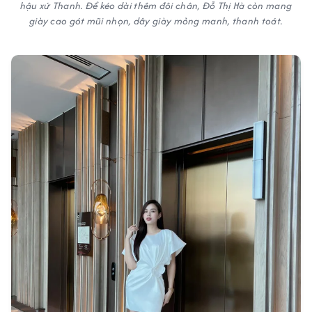
hậu xứ Thanh. Để kéo dài thêm đôi chân, Đỗ Thị Hà còn mang
giày cao gót mũi nhọn, dây giày mỏng manh, thanh toát.