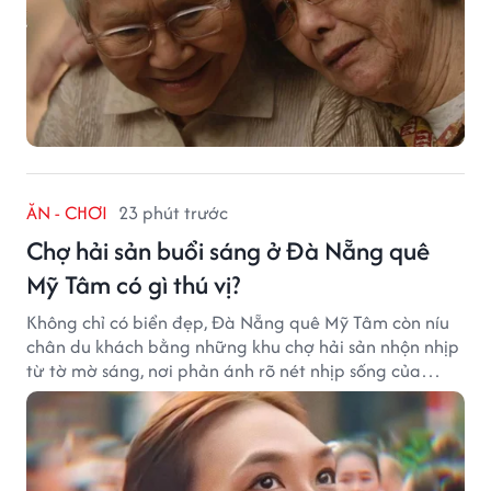
ĂN - CHƠI
23 phút trước
Chợ hải sản buổi sáng ở Đà Nẵng quê
Mỹ Tâm có gì thú vị?
Không chỉ có biển đẹp, Đà Nẵng quê Mỹ Tâm còn níu
chân du khách bằng những khu chợ hải sản nhộn nhịp
từ tờ mờ sáng, nơi phản ánh rõ nét nhịp sống của
thành phố biển.