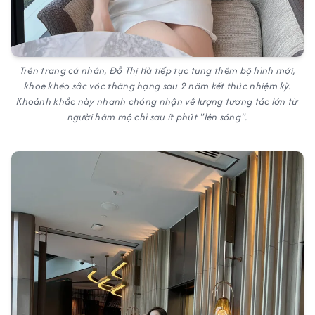
Trên trang cá nhân, Đỗ Thị Hà tiếp tục tung thêm bộ hình mới,
khoe khéo sắc vóc thăng hạng sau 2 năm kết thúc nhiệm kỳ.
Khoảnh khắc này nhanh chóng nhận về lượng tương tác lớn từ
người hâm mộ chỉ sau ít phút "lên sóng".