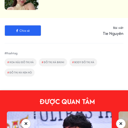
Bài viết
Chia sẻ
Tie Nguyên
#Hashtag
#
HOA HẬU ĐỖ THỊ HÀ
#
ĐỖ THỊ HÀ BIKINI
#
BODY ĐỖ THỊ HÀ
#
ĐỖ THỊ HÀ HẸN HÒ
ĐƯỢC QUAN TÂM
×
×