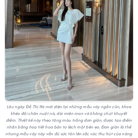
Lâu ngày Đỗ Thị Hà mới diện lại những mẫu váy ngắn cũn, khoe
khéo đôi chân nuột nà, dài miên man và không chút khuyết
điểm. Thiết kế này theo tông màu trắng đơn giản, được tạo điểm
nhấn bằng hoạ tiết hoa bản to lệch một bên eo. Đơn giản là thế
nhưng mẫu váy này vẫn đủ sức tôn lên sắc vóc thu hút của nàng