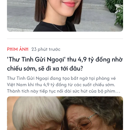
PHIM ẢNH
23 phút trước
'Thư Tình Gửi Ngoại' thu 4,9 tỷ đồng nhờ
chiếu sớm, sẽ đi xa tới đâu?
Thư Tình Gửi Ngoại đang tạo bất ngờ tại phòng vé
Việt Nam khi thu 4,9 tỷ đồng từ các suất chiếu sớm.
Thành tích này tiếp tục nối dài sức hút của bộ phim
từng gây sốt với doanh thu hơn 7.300 tỷ đồng ở nước
ngoài.