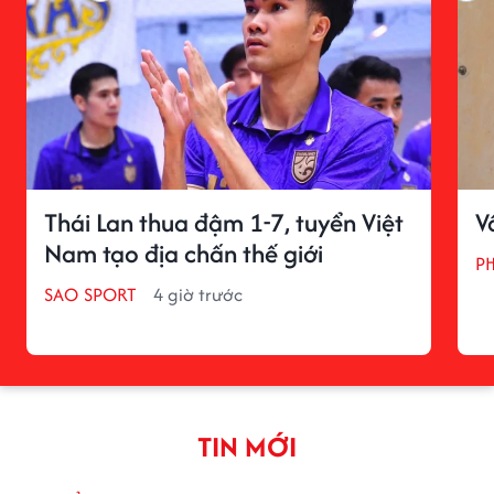
Thái Lan thua đậm 1-7, tuyển Việt
V
Nam tạo địa chấn thế giới
P
SAO SPORT
4 giờ trước
TIN MỚI