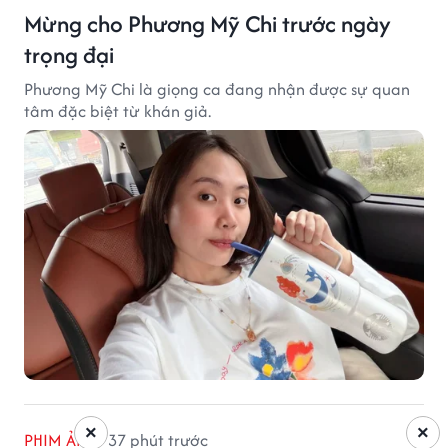
Mừng cho Phương Mỹ Chi trước ngày
trọng đại
Phương Mỹ Chi là giọng ca đang nhận được sự quan
tâm đặc biệt từ khán giả.
×
×
PHIM ẢNH
37 phút trước