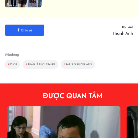
Bài viết
Chia sẻ
Thanh Anh
#Hashtag
#
DIOR
#
TUẦN LỄ THỜI TRANG
#
PARIS FASHION WEEK
ĐƯỢC QUAN TÂM