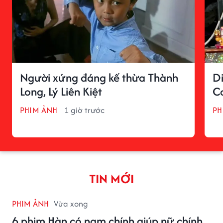
Người xứng đáng kế thừa Thành
D
Long, Lý Liên Kiệt
C
PHIM ẢNH
1 giờ trước
PH
TIN MỚI
PHIM ẢNH
Vừa xong
6 phim Hàn có nam chính giúp nữ chính