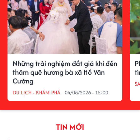
Những trải nghiệm đắt giá khi đến
P
thăm quê hương bà xã Hồ Văn
t
Cường
S
DU LỊCH - KHÁM PHÁ
04/08/2026 - 15:00
TIN MỚI