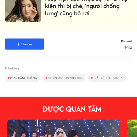
kiện thì bị chê, 'người chống
lưng' cũng bỏ rơi
Bài viết
Chia sẻ
Mia
#Hashtag
#
PHAN ĐĂNG HOÀNG
#
MILAN FASHION WEEK 2023
#
TUẦN LỄ THỜI TRANG Ý
ĐƯỢC QUAN TÂM