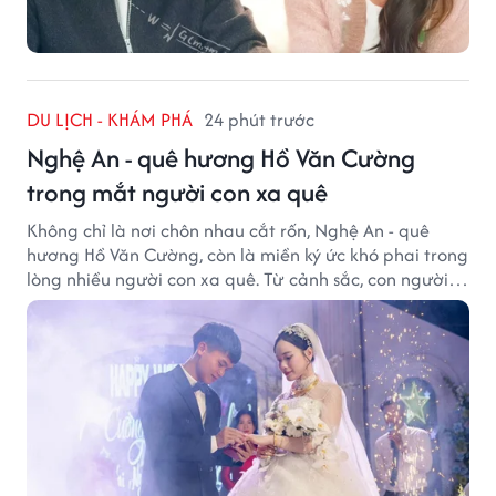
DU LỊCH - KHÁM PHÁ
24 phút trước
Nghệ An - quê hương Hồ Văn Cường
trong mắt người con xa quê
Không chỉ là nơi chôn nhau cắt rốn, Nghệ An - quê
hương Hồ Văn Cường, còn là miền ký ức khó phai trong
lòng nhiều người con xa quê. Từ cảnh sắc, con người
đến hương vị quê nhà, tất cả đều trở thành những
điều khiến họ luôn mong ngày trở về.