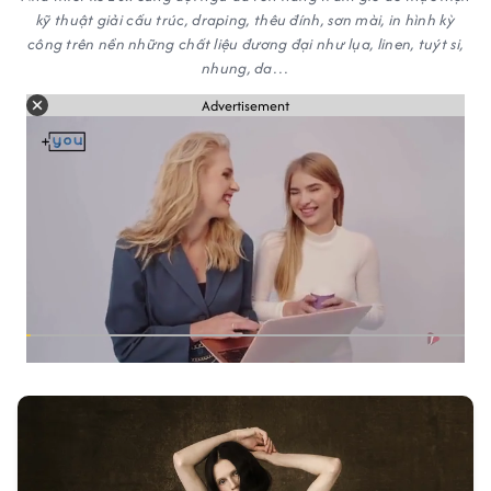
kỹ thuật giải cấu trúc, draping, thêu đính, sơn mài, in hình kỳ
công trên nền những chất liệu đương đại như lụa, linen, tuýt si,
nhung, da…
Advertisement