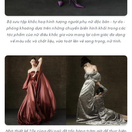
Bộ sưu tập khắc hoạ hình tượng người phụ nữ độc bản - tự do -
phóng khoáng dựa trên những chuyển biến hình khối trong các
tác phẩm của nữ điêu khắc gia vừa mang lại cảm giác đa dạng
về màu sắc và chất liệu, vừa toát lên vẻ sang trọng, nữ tính.
Nhà thiết kế 10x cùng đội ngũ đã tốn hàng trăm giờ để thực hiện