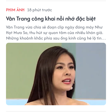
PHIM ẢNH
18 phút trước
Vân Trang công khai nỗi nhớ đặc biệt
Vân Trang vừa chia sẻ đoạn clip ngày đóng máy Như
Hạt Mưa Sa, thu hút sự quan tâm của nhiều khán giả.
Những khoảnh khắc phía sau ống kính cũng hé lộ tình
cảm đặc biệt mà nữ diễn viên dành cho ê-kíp bộ phim.