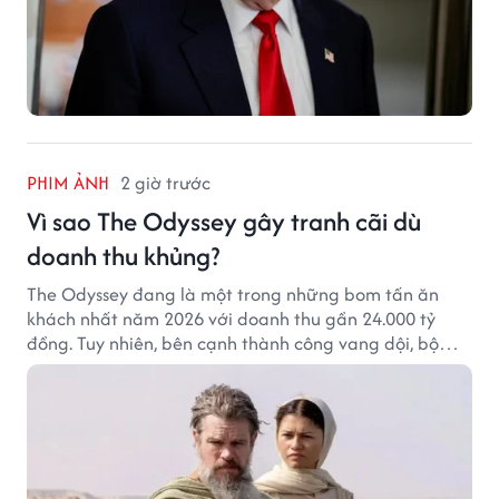
PHIM ẢNH
2 giờ trước
Vì sao The Odyssey gây tranh cãi dù
doanh thu khủng?
The Odyssey đang là một trong những bom tấn ăn
khách nhất năm 2026 với doanh thu gần 24.000 tỷ
đồng. Tuy nhiên, bên cạnh thành công vang dội, bộ
phim của Christopher Nolan cũng vấp phải không ít
tranh cãi từ khán giả.