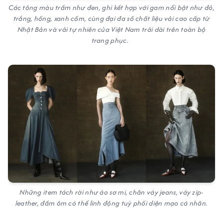
Các tông màu trầm như đen, ghi kết hợp với gam nổi bật như đỏ,
trắng, hồng, xanh cốm, cùng đại đa số chất liệu vải cao cấp từ
Nhật Bản và vải tự nhiên của Việt Nam trải dài trên toàn bộ
trang phục.
Những item tách rời như áo sơ mi, chân váy jeans, váy zip-
leather, đầm ôm có thể linh động tuỳ phối diện mạo cá nhân.