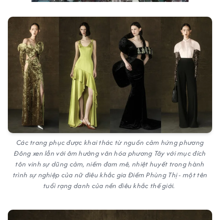
Các trang phục được khai thác từ nguồn cảm hứng phương
Đông xen lẫn với âm hưởng văn hóa phương Tây với mục đích
tôn vinh sự dũng cảm, niềm đam mê, nhiệt huyết trong hành
trình sự nghiệp của nữ điêu khắc gia Điềm Phùng Thị - một tên
tuổi rạng danh của nền điêu khắc thế giới.