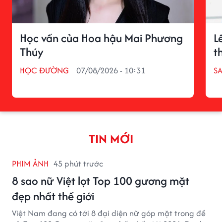
Học vấn của Hoa hậu Mai Phương
L
Thúy
t
HỌC ĐƯỜNG
07/08/2026 - 10:31
S
TIN MỚI
PHIM ẢNH
45 phút trước
8 sao nữ Việt lọt Top 100 gương mặt
đẹp nhất thế giới
Việt Nam đang có tới 8 đại diện nữ góp mặt trong đề