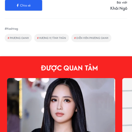
Bài viết
Chia sẻ
Khôi Ngô
#Hashtag
#
PHƯƠNG OANH
#
HƯƠNG VỊ TÌNH THÂN
#
DIỄN VIÊN PHƯƠNG OANH
ĐƯỢC QUAN TÂM