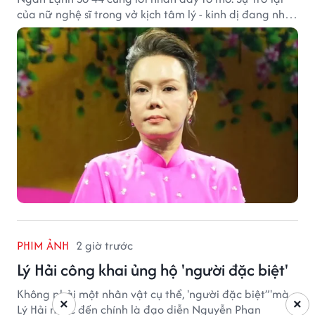
của nữ nghệ sĩ trong vở kịch tâm lý - kinh dị đang nhận
được nhiều quan tâm từ công chúng.
PHIM ẢNH
2 giờ trước
Lý Hải công khai ủng hộ 'người đặc biệt'
Không phải một nhân vật cụ thể, 'người đặc biệt”'mà
×
×
Lý Hải nhắc đến chính là đạo diễn Nguyễn Phan