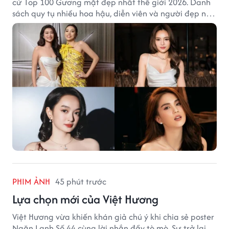
cử Top 100 Gương mặt đẹp nhất thế giới 2026. Danh
sách quy tụ nhiều hoa hậu, diễn viên và người đẹp nổi
tiếng của showbiz Việt.
PHIM ẢNH
45 phút trước
Lựa chọn mới của Việt Hương
Việt Hương vừa khiến khán giả chú ý khi chia sẻ poster
Ngăn Lạnh Số 44 cùng lời nhắn đầy tò mò. Sự trở lại