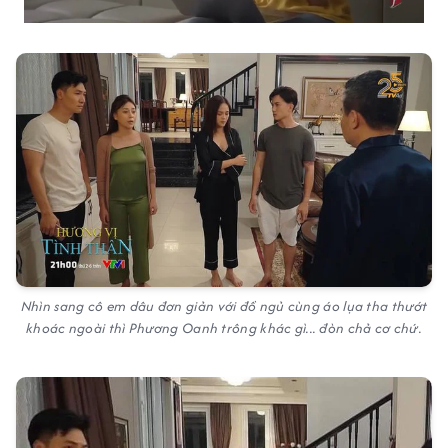
Nhìn sang cô em dâu đơn giản với đồ ngủ cùng áo lụa tha thướt
khoác ngoài thì Phương Oanh trông khác gì... đòn chả cơ chứ.