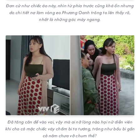
Đơn cử như chiếc áo này, nhìn từ phía trước cũng khá ổn nhưng
do chi tiết nơ làm vòng eo Phương Oanh trông to lên thấy rõ,
nhất là những góc máy ngang.
Đã tăng cân để vào vai, vậy mà ai nỡ lòng nào hại nữ diễn viên
khi cho cô mặc chiếc váy chấm bi to tướng, trông như bầu bì gần
cả năm chưa vỡ chum thế?