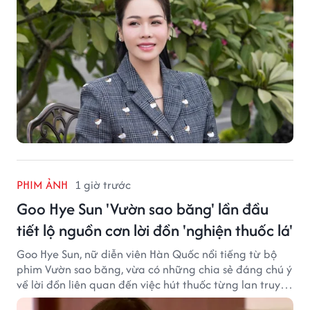
PHIM ẢNH
1 giờ trước
Goo Hye Sun 'Vườn sao băng' lần đầu
tiết lộ nguồn cơn lời đồn 'nghiện thuốc lá'
Goo Hye Sun, nữ diễn viên Hàn Quốc nổi tiếng từ bộ
phim Vườn sao băng, vừa có những chia sẻ đáng chú ý
về lời đồn liên quan đến việc hút thuốc từng lan truyền
trong giới sinh viên và trên mạng xã hội suốt nhiều