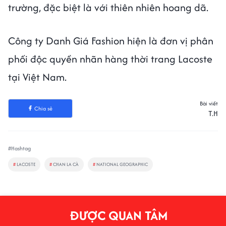
trường, đặc biệt là với thiên nhiên hoang dã.
Công ty Danh Giá Fashion hiện là đơn vị phân
phối độc quyền nhãn hàng thời trang Lacoste
tại Việt Nam.
Bài viết
Chia sẻ
T.H
#Hashtag
#
LACOSTE
#
CHAN LA CÀ
#
NATIONAL GEOGRAPHIC
ĐƯỢC QUAN TÂM