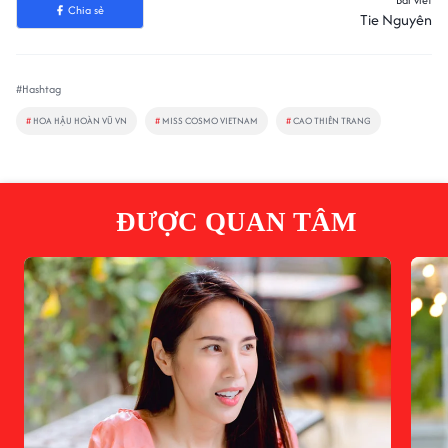
Bài viết
Chia sẻ
Tie Nguyên
#Hashtag
#
HOA HẬU HOÀN VŨ VN
#
MISS COSMO VIETNAM
#
CAO THIÊN TRANG
ĐƯỢC QUAN TÂM