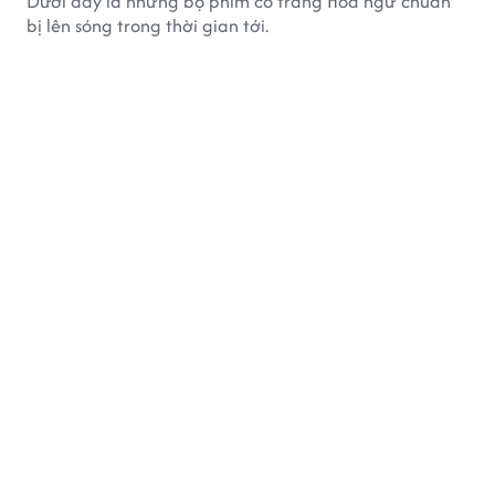
Dưới đây là những bộ phim cổ trang Hoa ngữ chuẩn
bị lên sóng trong thời gian tới.
PHIM ẢNH
28 phút trước
Những ngôi sao đổi đời nhờ Châu Tinh
Trì