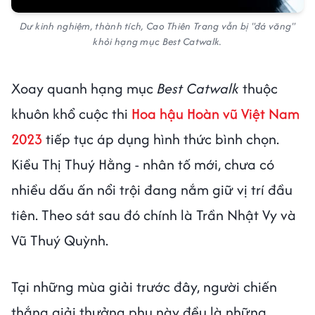
Dư kinh nghiệm, thành tích, Cao Thiên Trang vẫn bị "đá văng"
khỏi hạng mục Best Catwalk.
Xoay quanh hạng mục
Best Catwalk
thuộc
khuôn khổ cuộc thi
Hoa hậu Hoàn vũ Việt Nam
2023
tiếp tục áp dụng hình thức bình chọn.
Kiều Thị Thuý Hằng - nhân tố mới, chưa có
nhiều dấu ấn nổi trội đang nắm giữ vị trí đầu
tiên. Theo sát sau đó chính là Trần Nhật Vy và
Vũ Thuý Quỳnh.
Tại những mùa giải trước đây, người chiến
thắng giải thưởng phụ này đều là những