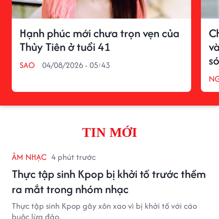
Hạnh phúc mới chưa trọn vẹn của
C
Thủy Tiên ở tuổi 41
v
só
SAO
04/08/2026 - 05:43
NG
TIN MỚI
ÂM NHẠC
4 phút trước
Thực tập sinh Kpop bị khởi tố trước thềm
ra mắt trong nhóm nhạc
Thực tập sinh Kpop gây xôn xao vì bị khởi tố với cáo
buộc lừa đảo.