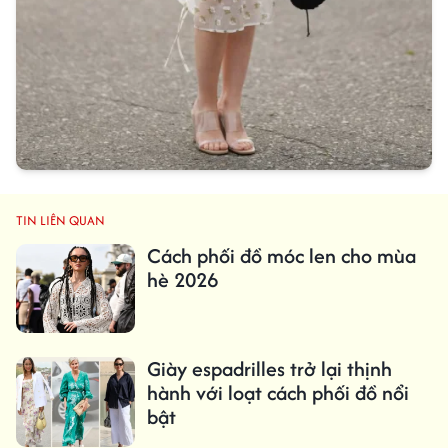
TIN LIÊN QUAN
Cách phối đồ móc len cho mùa
hè 2026
Giày espadrilles trở lại thịnh
hành với loạt cách phối đồ nổi
bật