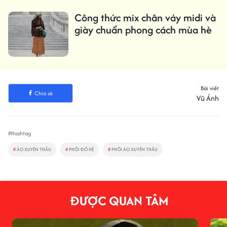
Công thức mix chân váy midi và
giày chuẩn phong cách mùa hè
Bài viết
Chia sẻ
Vũ Ánh
#Hashtag
#
ÁO XUYÊN THẤU
#
PHỐI ĐỒ HÈ
#
PHỐI ÁO XUYÊN THẤU
ĐƯỢC QUAN TÂM