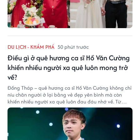
DU LỊCH - KHÁM PHÁ
50 phút trước
Điều gì ở quê hương ca sĩ Hồ Văn Cường
khiến nhiều người xa quê luôn mong trở
về?
Đồng Tháp – quê hương ca sĩ Hồ Văn Cường không chỉ
níu chân người ở lại bằng vẻ đẹp yên bình mà còn
khiến nhiều người xa quê luôn đau đáu nhớ về. Từ
cảnh sắc, ẩm thực đến tình người mộc mạc, tất cả tạo
nên sức hút rất riêng của vùng đất sen hồng.