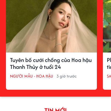
Tuyên bố cưới chồng của Hoa hậu
P
Thanh Thủy ở tuổi 24
t
NGƯỜI MẪU - HOA HẬU
3 giờ trước
S
TIN MỚI