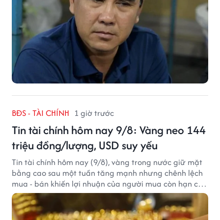
BĐS - TÀI CHÍNH
1 giờ trước
Tin tài chính hôm nay 9/8: Vàng neo 144
triệu đồng/lượng, USD suy yếu
Tin tài chính hôm nay (9/8), vàng trong nước giữ mặt
bằng cao sau một tuần tăng mạnh nhưng chênh lệch
mua - bán khiến lợi nhuận của người mua còn hạn chế,
trong khi USD chịu sức ép sau dữ liệu việc làm Mỹ gây
thất vọng.