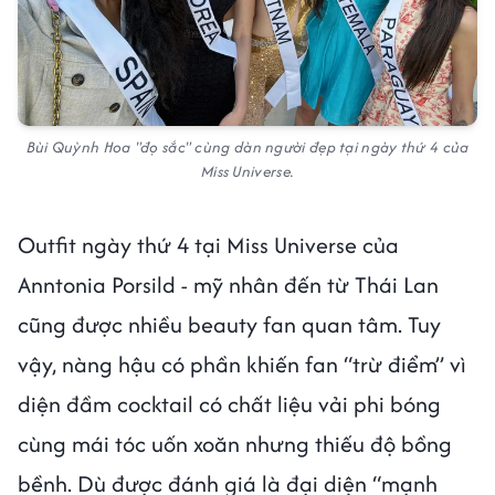
Bùi Quỳnh Hoa "đọ sắc" cùng dàn người đẹp tại ngày thứ 4 của
Miss Universe.
Outfit ngày thứ 4 tại Miss Universe của
Anntonia Porsild - mỹ nhân đến từ Thái Lan
cũng được nhiều beauty fan quan tâm. Tuy
vậy, nàng hậu có phần khiến fan “trừ điểm” vì
diện đầm cocktail có chất liệu vải phi bóng
cùng mái tóc uốn xoăn nhưng thiếu độ bồng
bềnh. Dù được đánh giá là đại diện “mạnh