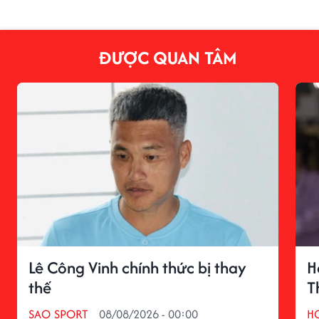
ĐƯỢC QUAN TÂM
Lê Công Vinh chính thức bị thay
H
thế
T
SAO SPORT
08/08/2026 - 00:00
H