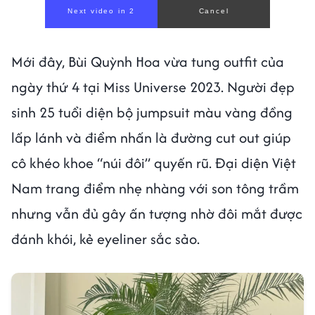
Mới đây, Bùi Quỳnh Hoa vừa tung outfit của
ngày thứ 4 tại Miss Universe 2023. Người đẹp
sinh 25 tuổi diện bộ jumpsuit màu vàng đồng
lấp lánh và điểm nhấn là đường cut out giúp
cô khéo khoe “núi đôi” quyến rũ. Đại diện Việt
Nam trang điểm nhẹ nhàng với son tông trầm
nhưng vẫn đủ gây ấn tượng nhờ đôi mắt được
đánh khói, kẻ eyeliner sắc sảo.