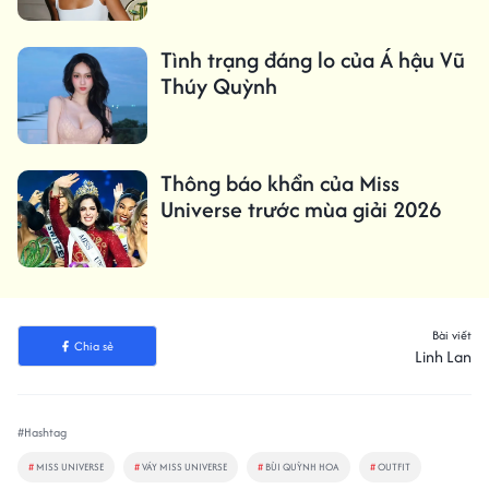
Tình trạng đáng lo của Á hậu Vũ
Thúy Quỳnh
Thông báo khẩn của Miss
Universe trước mùa giải 2026
Bài viết
Chia sẻ
Linh Lan
#Hashtag
#
MISS UNIVERSE
#
VÁY MISS UNIVERSE
#
BÙI QUỲNH HOA
#
OUTFIT