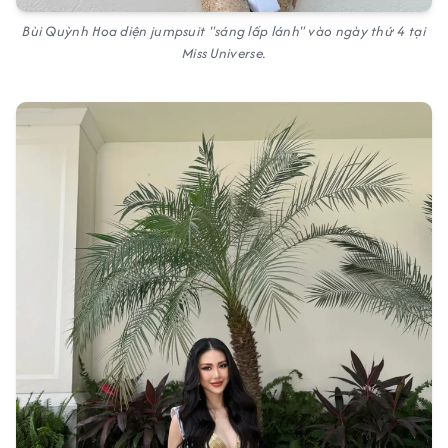
Bùi Quỳnh Hoa diện jumpsuit "sáng lấp lánh" vào ngày thứ 4 tại
Miss Universe.