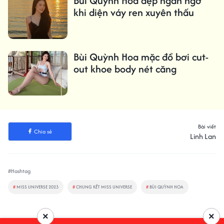
Bùi Quỳnh Hoa đẹp ngẩn ngơ
khi diện váy ren xuyên thấu
Bùi Quỳnh Hoa mặc đồ bơi cut-
out khoe body nét căng
Bài viết
Chia sẻ
Linh Lan
#Hashtag
#
MISS UNIVERSE 2023
#
CHUNG KẾT MISS UNIVERSE
#
BÙI QUỲNH HOA
×
×