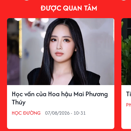
ĐƯỢC QUAN TÂM
Học vấn của Hoa hậu Mai Phương
T
Thúy
P
HỌC ĐƯỜNG
07/08/2026 - 10:31