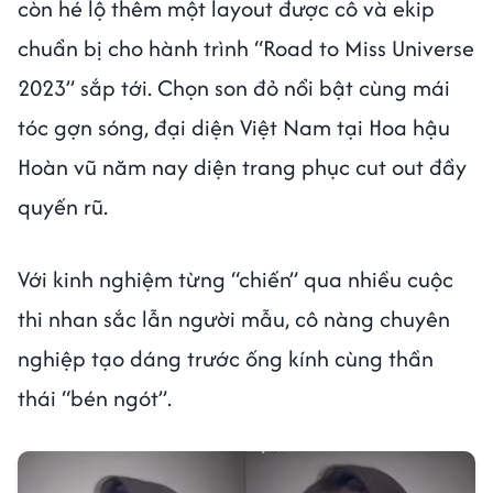
còn hé lộ thêm một layout được cô và ekip
chuẩn bị cho hành trình “Road to Miss Universe
2023” sắp tới. Chọn son đỏ nổi bật cùng mái
tóc gợn sóng, đại diện Việt Nam tại Hoa hậu
Hoàn vũ năm nay diện trang phục cut out đầy
quyến rũ.
Với kinh nghiệm từng “chiến” qua nhiều cuộc
thi nhan sắc lẫn người mẫu, cô nàng chuyên
nghiệp tạo dáng trước ống kính cùng thần
thái “bén ngót”.