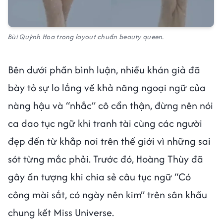
Bùi Quỳnh Hoa trong layout chuẩn beauty queen.
Bên dưới phần bình luận, nhiều khán giả đã
bày tỏ sự lo lắng về khả năng ngoại ngữ của
nàng hậu và “nhắc” cô cẩn thận, đừng nên nói
ca dao tục ngữ khi tranh tài cùng các người
đẹp đến từ khắp nơi trên thế giới vì những sai
sót từng mắc phải. Trước đó, Hoàng Thùy đã
gây ấn tượng khi chia sẻ câu tục ngữ “Có
công mài sắt, có ngày nên kim” trên sân khấu
chung kết Miss Universe.