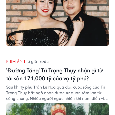
PHIM ẢNH
3 giờ trước
'Đường Tăng' Trì Trọng Thụy nhận gì từ
tài sản 171.000 tỷ của vợ tỷ phú?
Sau khi tỷ phú Trần Lệ Hoa qua đời, cuộc sống của Trì
Trọng Thụy bất ngờ nhận được sự quan tâm lớn từ
công chúng. Nhiều người ngạc nhiên khi nam diễn viên
nổi tiếng với vai Đường Tăng không xuất hiện trong
danh sách thừa kế khối tài sản hàng chục tỷ NDT.