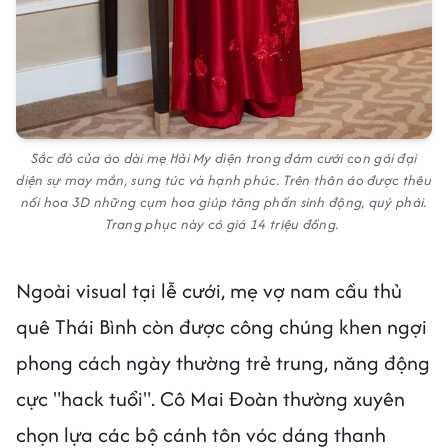
Sắc đỏ của áo dài mẹ Hải My diện trong đám cưới con gái đại
diện sự may mắn, sung túc và hạnh phúc. Trên thân áo được thêu
nổi hoa 3D những cụm hoa giúp tăng phần sinh động, quý phái.
Trang phục này có giá 14 triệu đồng.
Ngoài visual tại lễ cưới, mẹ vợ nam cầu thủ
quê Thái Bình còn được công chúng khen ngợi
phong cách ngày thường trẻ trung, năng động
cực "hack tuổi". Cô Mai Đoàn thường xuyên
chọn lựa các bộ cánh tôn vóc dáng thanh