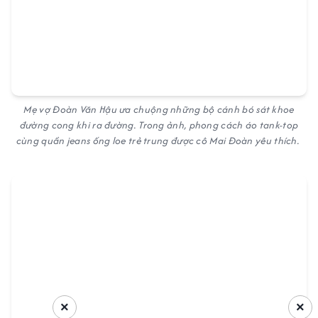
Mẹ vợ Đoàn Văn Hậu ưa chuộng những bộ cánh bó sát khoe
đường cong khi ra đường. Trong ảnh, phong cách áo tank-top
cùng quần jeans ống loe trẻ trung được cô Mai Đoàn yêu thích.
×
×