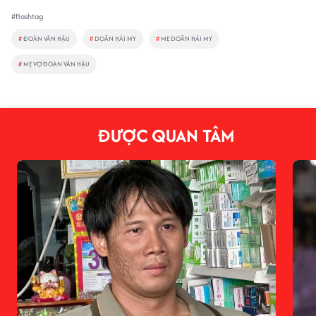
#Hashtag
#
ĐOÀN VĂN HẬU
#
DOÃN HẢI MY
#
MẸ DOÃN HẢI MY
#
MẸ VỢ ĐOÀN VĂN HẬU
ĐƯỢC QUAN TÂM