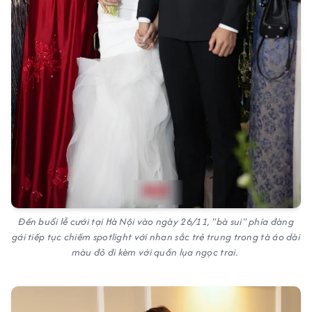
Đến buổi lễ cưới tại Hà Nội vào ngày 26/11, "bà sui" phía đàng
gái tiếp tục chiếm spotlight với nhan sắc trẻ trung trong tà áo dài
màu đỏ đi kèm với quần lụa ngọc trai.