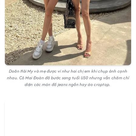
Doãn Hải My và mẹ được ví như hai chị em khi chụp ảnh cạnh
nhau. Cô Mai Đoàn đã bước sang tuổi U50 nhưng vẫn chăm chỉ
diện các món đồ jeans ngắn hay áo croptop.