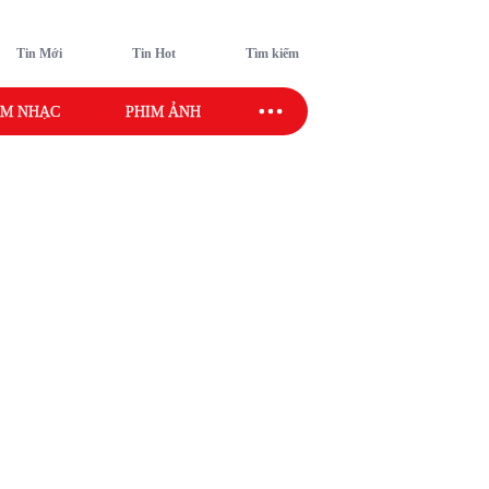
Tin Mới
Tin Hot
Tìm kiếm
M NHẠC
PHIM ẢNH
SAO SPORT