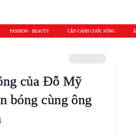
FASHION - BEAUTY
CẬN CẢNH CUỘC SỐNG
Â
hông của Đỗ Mỹ
ân bóng cùng ông
n