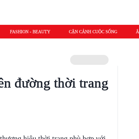
FASHION - BEAUTY
CẬN CẢNH CUỘC SỐNG
Â
n đường thời trang
thương hiệu thời trang phù hợp với