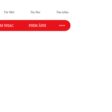
Tin Mới
Tin Hot
Tìm kiếm
M NHẠC
PHIM ẢNH
SAO SPORT