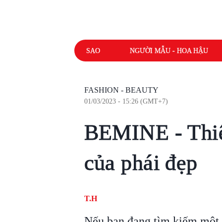
SAO
NGƯỜI MẪU - HOA HẬU
FASHION - BEAUTY
01/03/2023 - 15:26 (GMT+7)
BEMINE - Thiê
của phái đẹp
T.H
Nếu bạn đang tìm kiếm một 