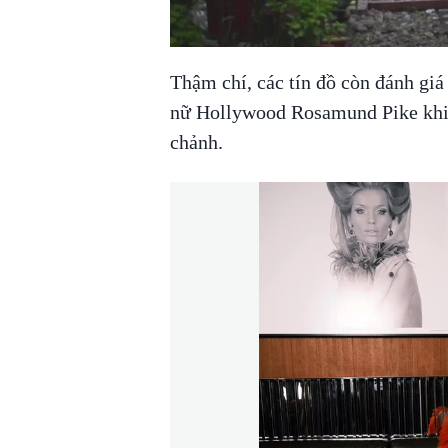
00:00
/
01:05
TRUVID NEW STU
Thậm chí, các tín đồ còn đánh giá
nữ Hollywood
Rosamund Pike khi 
chảnh.