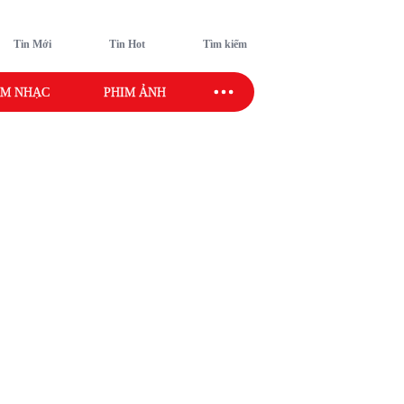
Tin Mới
Tin Hot
Tìm kiếm
M NHẠC
PHIM ẢNH
SAO SPORT