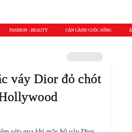
FASHION - BEAUTY
CẬN CẢNH CUỘC SỐNG
Â
c váy Dior đỏ chót
ữ Hollywood
iểm vừa qua khi mặc bộ váy Dior