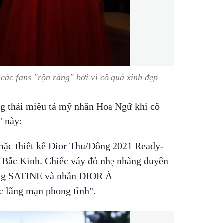
các fans "rộn ràng" bởi vì cô quá xinh đẹp
g thái miêu tả mỹ nhân Hoa Ngữ khi cô
" này:
mặc thiết kế Dior Thu/Đông 2021 Ready-
ế Bắc Kinh. Chiếc váy đỏ nhẹ nhàng duyên
ơng SATINE và nhẫn DIOR À
lãng mạn phong tình".