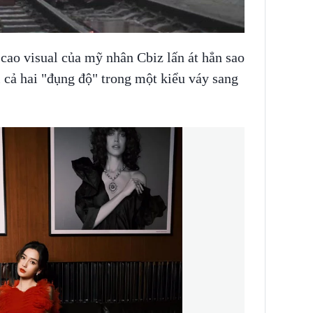
NNING VIETNAM
 cao visual của mỹ nhân Cbiz lấn át hẳn sao
cả hai "đụng độ" trong một kiểu váy sang