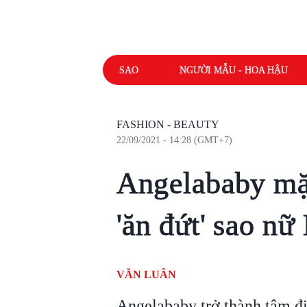
SAO
NGƯỜI MẪU - HOA HẬU
FASHION - BEAUTY
22/09/2021 - 14:28 (GMT+7)
Angelababy mặ
'ăn đứt' sao n
VĂN LUÂN
Angelababy trở thành tâm đ