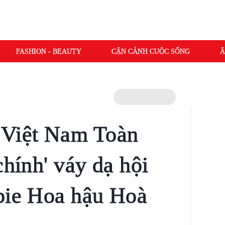
FASHION - BEAUTY
CẬN CẢNH CUỘC SỐNG
Â
 Việt Nam Toàn
chính' váy dạ hội
bie Hoa hậu Hoà