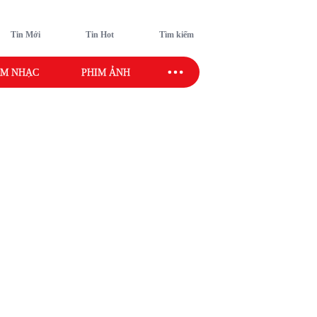
Tin Mới
Tin Hot
Tìm kiếm
M NHẠC
PHIM ẢNH
SAO SPORT