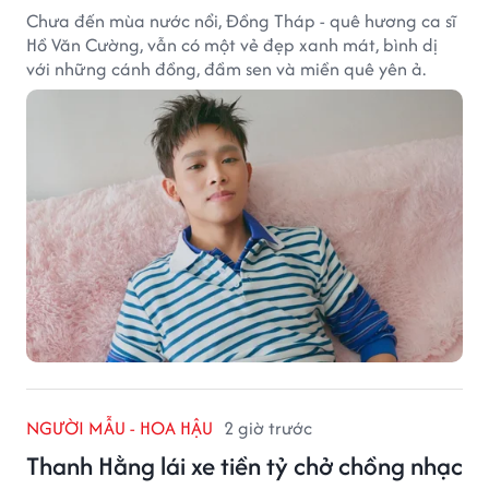
Chưa đến mùa nước nổi, Đồng Tháp - quê hương ca sĩ
Hồ Văn Cường, vẫn có một vẻ đẹp xanh mát, bình dị
với những cánh đồng, đầm sen và miền quê yên ả.
NGƯỜI MẪU - HOA HẬU
2 giờ trước
Thanh Hằng lái xe tiền tỷ chở chồng nhạc