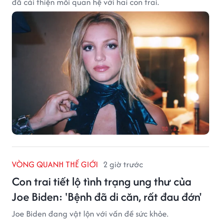
đã cải thiện mối quan hệ với hai con trai.
VÒNG QUANH THẾ GIỚI
2 giờ trước
Con trai tiết lộ tình trạng ung thư của
Joe Biden: 'Bệnh đã di căn, rất đau đớn'
Joe Biden đang vật lộn với vấn đề sức khỏe.