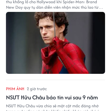
thu khổng lồ cho Hollywood khi Spider-Man: Brand
New Day quy tụ dàn diễn viên nhận mức thù lao từ
hàng chục đến hàng trăm tỷ đồng. Thành công phòng
vé của bộ phim cũng giúp nhiều ngôi sao sở hữu khoản
thu nhập đáng mơ ước.
PHIM ẢNH
2 giờ trước
NSƯT Hữu Châu báo tin vui sau 9 năm
NSƯT Hữu Châu vừa chia sẻ một cột mốc đáng nhớ