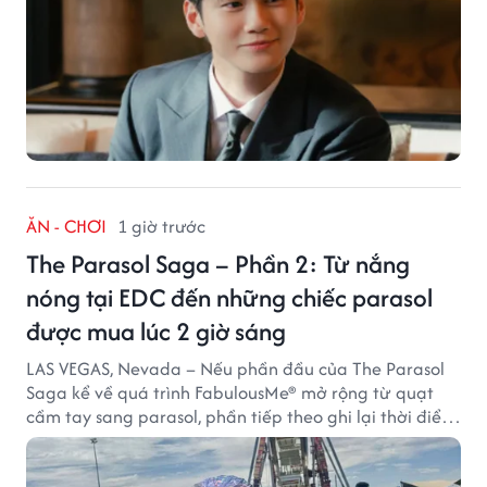
ĂN - CHƠI
1 giờ trước
The Parasol Saga – Phần 2: Từ nắng
nóng tại EDC đến những chiếc parasol
được mua lúc 2 giờ sáng
LAS VEGAS, Nevada – Nếu phần đầu của The Parasol
Saga kể về quá trình FabulousMe® mở rộng từ quạt
cầm tay sang parasol, phần tiếp theo ghi lại thời điểm
sản phẩm được thị trường đón nhận và dần vượt khỏi
công năng che nắng thông thường.