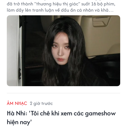
đã trở thành "thương hiệu thị giác" suốt 16 bộ phim,
làm dấy lên tranh luận về dấu ấn cá nhân và khả
năng biến hóa trên màn ảnh.
ÂM NHẠC
2 giờ trước
Hà Nhi: 'Tôi chê khi xem các gameshow
hiện nay'