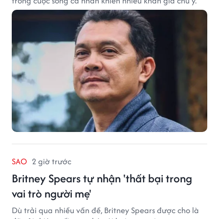
trong cuộc sống cá nhân khiến nhiều khán giả chú ý.
SAO
2 giờ trước
Britney Spears tự nhận 'thất bại trong
vai trò người mẹ'
Dù trải qua nhiều vấn đề, Britney Spears được cho là