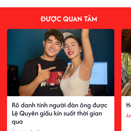
ĐƯỢC QUAN TÂM
Rõ danh tính người đàn ông được
H
Lệ Quyên giấu kín suốt thời gian
Â
qua