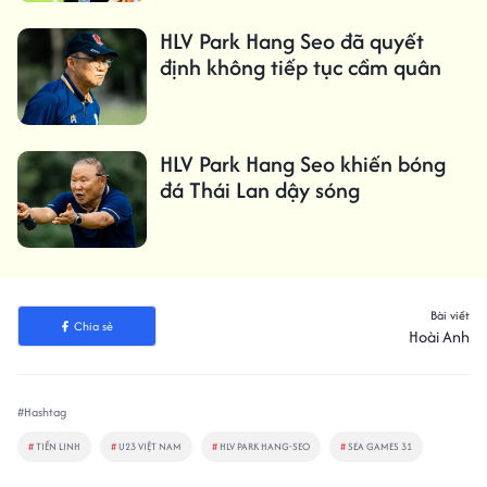
HLV Park Hang Seo đã quyết
định không tiếp tục cầm quân
HLV Park Hang Seo khiến bóng
đá Thái Lan dậy sóng
Bài viết
Chia sẻ
Hoài Anh
#Hashtag
#
TIẾN LINH
#
U23 VIỆT NAM
#
HLV PARK HANG-SEO
#
SEA GAMES 31