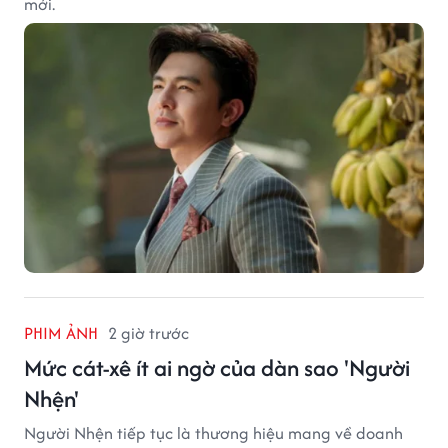
mới.
PHIM ẢNH
2 giờ trước
Mức cát-xê ít ai ngờ của dàn sao 'Người
Nhện'
Người Nhện tiếp tục là thương hiệu mang về doanh