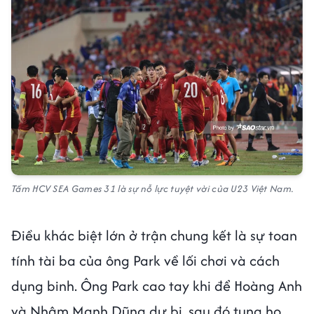
Tấm HCV SEA Games 31 là sự nỗ lực tuyệt vời của U23 Việt Nam.
Điều khác biệt lớn ở trận chung kết là sự toan
tính tài ba của ông Park về lối chơi và cách
dụng binh. Ông Park cao tay khi để Hoàng Anh
và Nhâm Mạnh Dũng dự bị, sau đó tung họ