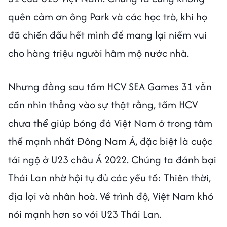
quên cảm ơn ông Park và các học trò, khi họ
đã chiến đấu hết mình để mang lại niềm vui
cho hàng triệu người hâm mộ nước nhà.
Nhưng đằng sau tấm HCV SEA Games 31 vẫn
cần nhìn thẳng vào sự thật rằng, tấm HCV
chưa thể giúp bóng đá Việt Nam ở trong tâm
thế mạnh nhất Đông Nam Á, đặc biệt là cuộc
tái ngộ ở U23 châu Á 2022. Chúng ta đánh bại
Thái Lan nhờ hội tụ đủ các yếu tố: Thiên thời,
địa lợi và nhân hoà. Về trình độ, Việt Nam khó
nói mạnh hơn so với U23 Thái Lan.