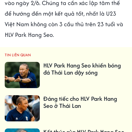
vào ngày 2/6. Chúng ta cần xác lập tâm thế
để hướng đến một kết quả tốt, nhất là U23
Việt Nam không còn 3 cầu thủ trên 23 tuổi và
HLV Park Hang Seo.
TIN LIÊN QUAN
HLV Park Hang Seo khiến bóng
đá Thái Lan dậy sóng
Đáng tiếc cho HLV Park Hang
Seo ở Thái Lan
Kết thúc của HLV Park Hang Seo