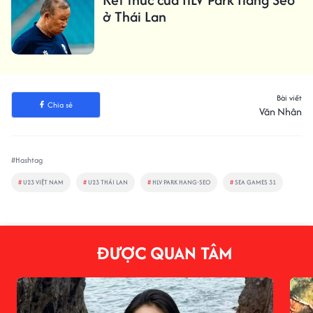
ở Thái Lan
Bài viết
Chia sẻ
Văn Nhân
#Hashtag
#
U23 VIỆT NAM
#
U23 THÁI LAN
#
HLV PARK HANG-SEO
#
SEA GAMES 31
ĐƯỢC QUAN TÂM