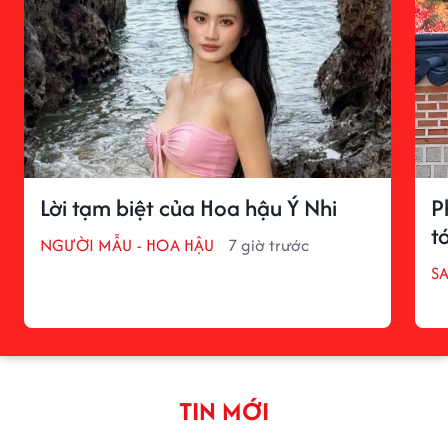
Lời tạm biệt của Hoa hậu Ý Nhi
P
tớ
NGƯỜI MẪU - HOA HẬU
7 giờ trước
S
TIN MỚI