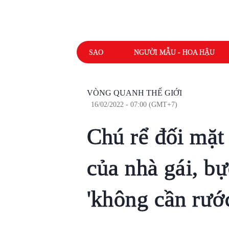
SAO
NGƯỜI MẪU - HOA HẬU
VÒNG QUANH THẾ GIỚI
16/02/2022 - 07:00 (GMT+7)
Chú rể đối mặt 
của nhà gái, bự
'không cần rướ