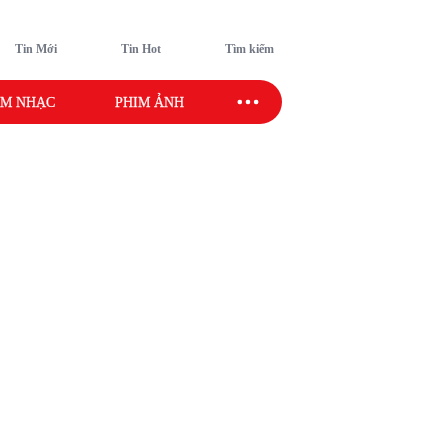
Tin Mới
Tin Hot
Tìm kiếm
M NHẠC
PHIM ẢNH
SAO SPORT