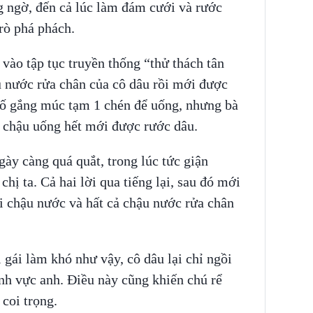
g ngờ, đến cả lúc làm đám cưới và rước
trò phá phách.
 vào tập tục truyền thống “thử thách tân
u nước rửa chân của cô dâu rồi mới được
cố gắng múc tạm 1 chén để uống, nhưng bà
ả chậu uống hết mới được rước dâu.
gày càng quá quắt, trong lúc tức giận
chị ta. Cả hai lời qua tiếng lại, sau đó mới
lại chậu nước và hất cả chậu nước rửa chân
 gái làm khó như vậy, cô dâu lại chỉ ngồi
ênh vực anh. Điều này cũng khiến chú rể
coi trọng.