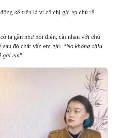
ộng kể trên là vì cô chị gái ép chú rể
cô ta gần như nổi điên, cãi nhau với chú
ể sau đó chất vấn em gái: “
Nó không chịu
 gái em".