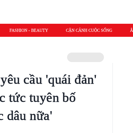
FASHION - BEAUTY
CẬN CẢNH CUỘC SỐNG
Â
yêu cầu 'quái đản'
c tức tuyên bố
c dâu nữa'