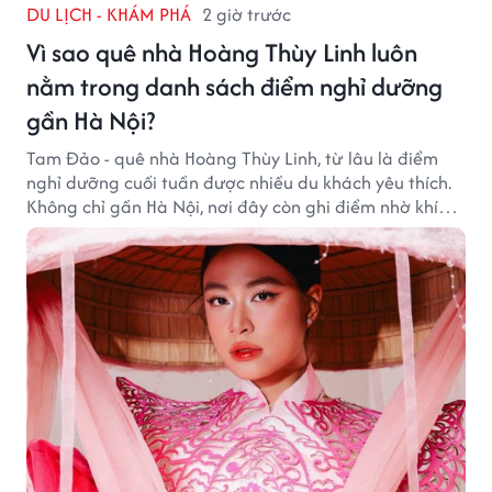
DU LỊCH - KHÁM PHÁ
2 giờ trước
Vì sao quê nhà Hoàng Thùy Linh luôn
nằm trong danh sách điểm nghỉ dưỡng
gần Hà Nội?
Tam Đảo - quê nhà Hoàng Thùy Linh, từ lâu là điểm
nghỉ dưỡng cuối tuần được nhiều du khách yêu thích.
Không chỉ gần Hà Nội, nơi đây còn ghi điểm nhờ khí
hậu mát mẻ, cảnh sắc thơ mộng và không gian yên
bình giữa núi rừng.