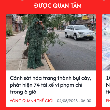
ĐƯỢC QUAN TÂM
Cảnh sát hóa trang thành bụi cây,
1
phát hiện 74 tài xế vi phạm chỉ
N
trong 6 giờ
t
VÒNG QUANH THẾ GIỚI
04/08/2026 - 06:00
P