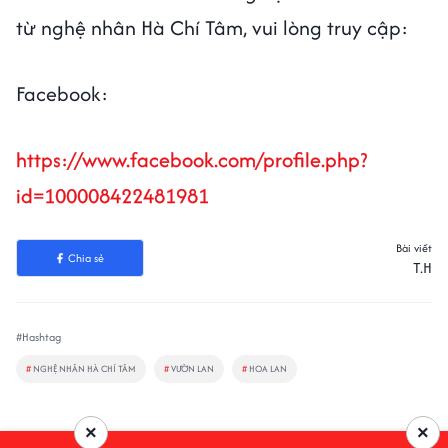
từ nghệ nhân Hà Chí Tâm, vui lòng truy cập:
Facebook:
https://www.facebook.com/profile.php?
id=100008422481981
Bài viết
Chia sẻ
T.H
#Hashtag
#
NGHỆ NHÂN HÀ CHÍ TÂM
#
VƯỜN LAN
#
HOA LAN
×
×