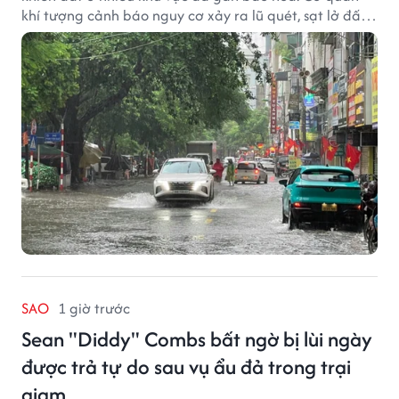
khí tượng cảnh báo nguy cơ xảy ra lũ quét, sạt lở đất
trong những giờ tới.
SAO
1 giờ trước
Sean "Diddy" Combs bất ngờ bị lùi ngày
được trả tự do sau vụ ẩu đả trong trại
giam