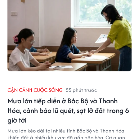
mới, gây những bất cập.
CẬN CẢNH CUỘC SỐNG
55 phút trước
Mưa lớn tiếp diễn ở Bắc Bộ và Thanh
Hóa, cảnh báo lũ quét, sạt lở đất trong 6
giờ tới
Mưa lớn kéo dài tại nhiều tỉnh Bắc Bộ và Thanh Hóa
khiến đất ở nhiều khu vực đã gần bão hòa. Cơ quan