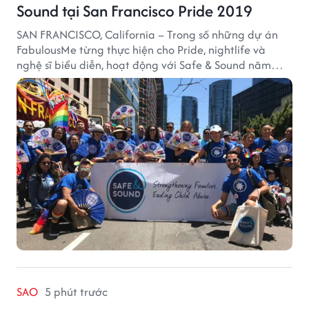
Sound tại San Francisco Pride 2019
SAN FRANCISCO, California – Trong số những dự án
FabulousMe từng thực hiện cho Pride, nightlife và
nghệ sĩ biểu diễn, hoạt động với Safe & Sound năm
2019 mang một bối cảnh khác biệt. Safe & Sound là tổ
chức phi lợi nhuận tại San Francisco hoạt động trong
lĩnh vực phòng ngừa bạo hành trẻ em, hỗ trợ gia đình
và xây dựng môi trường an toàn cho trẻ em.
SAO
5 phút trước