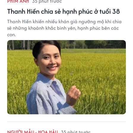
PHIM ẢNH
35 phút trước
Thanh Hiền chia sẻ hạnh phúc ở tuổi 38
Thanh Hiền khiến nhiều khán giả ngưỡng mộ khi chia
sẻ những khoảnh khắc bình yên, hạnh phúc bên các
con.
NGƯỜI MẪU - HOA HẬU
35 phút trước