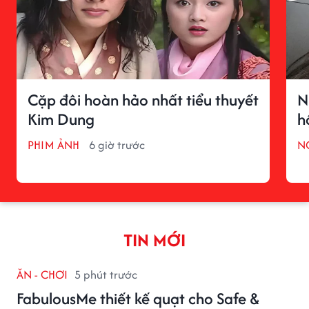
Cặp đôi hoàn hảo nhất tiểu thuyết
N
Kim Dung
h
PHIM ẢNH
6 giờ trước
N
TIN MỚI
ĂN - CHƠI
5 phút trước
FabulousMe thiết kế quạt cho Safe &