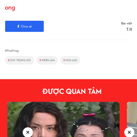
ong
Bài viết
Chia sẻ
T.H
#Hashtag
#
DUY TRỌNG HẢI
#
VƯỜN LAN
#
HOA LAN
ĐƯỢC QUAN TÂM
×
×