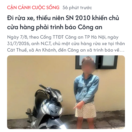
CẬN CẢNH CUỘC SỐNG
56 phút trước
Đi rửa xe, thiếu niên SN 2010 khiến chủ
cửa hàng phải trình báo Công an
Ngày 7/8, theo Cổng TTĐT Công an TP Hà Nội, ngày
31/7/2026, anh N.C.T, chủ một cửa hàng rửa xe tại thôn
Cát Thuế, xã An Khánh, đến Công an xã trình báo về
việc bị mất trộm chiếc xe máy Honda Wave. Trong cốp
xe còn có nhiều giấy tờ cá nhân và khoảng 1,2 triệu
đồng tiền mặt.